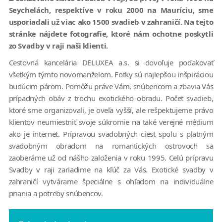
Seychelách, respektíve v roku 2000 na Mauríciu, sme
usporiadali už viac ako 1500 svadieb v zahraničí. Na tejto
stránke nájdete fotografie, ktoré nám ochotne poskytli
zo Svadby v raji naši klienti.
Cestovná kancelária DELUXEA a.s. si dovoľuje poďakovať
všetkým týmto novomanželom. Fotky sú najlepšou inšpiráciou
budúcim párom. Pomôžu práve Vám, snúbencom a zbavia Vás
prípadných obáv z trochu exotického obradu. Počet svadieb,
ktoré sme organizovali, je oveľa vyšší, ale rešpektujeme právo
klientov neumiestniť svoje súkromie na také verejné médium
ako je internet. Prípravou svadobných ciest spolu s platným
svadobným obradom na romantických ostrovoch sa
zaoberáme už od nášho založenia v roku 1995. Celú prípravu
Svadby v raji zariadime na kľúč za Vás. Exotické svadby v
zahraničí vytvárame špeciálne s ohľadom na individuálne
priania a potreby snúbencov.