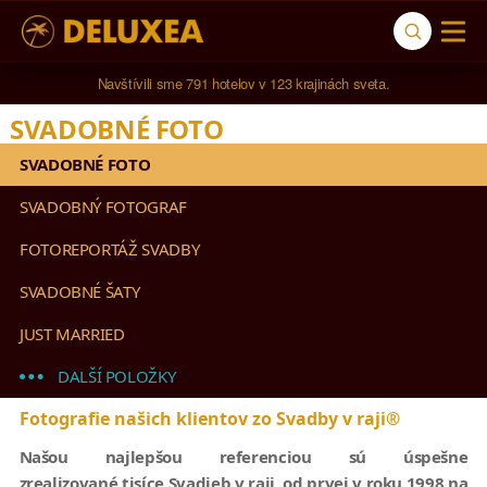
Poradíme s dovolenkou na mieru.
SVADOBNÉ FOTO
SVADOBNÉ FOTO
SVADOBNÝ FOTOGRAF
FOTOREPORTÁŽ SVADBY
SVADOBNÉ ŠATY
JUST MARRIED
DALŠÍ POLOŽKY
Fotografie našich klientov zo Svadby v raji®
Našou najlepšou referenciou sú úspešne
zrealizované tisíce Svadieb v raji, od prvej v roku 1998 na