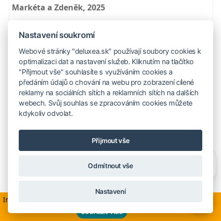
Markéta a Zdeněk, 2025
Maurícius, Trou aux Biches Beachcomber
Nastavení soukromí
Webové stránky "deluxea.sk" používají soubory cookies k
optimalizaci dat a nastavení služeb. Kliknutím na tlačítko
"Přijmout vše" souhlasíte s využíváním cookies a
předáním údajů o chování na webu pro zobrazení cílené
reklamy na sociálních sítích a reklamních sítích na dalších
webech. Svůj souhlas se zpracováním cookies můžete
kdykoliv odvolat.
Přijmout vše
Potřebujete poradit?
Zeptejte se našeho asistenta
Odmítnout vše
Chettyho
.
Aneta a Martin, 2025
Nastavení
Maurícius
Informácie v súvislosti s aktuálnym dianím na Blízkom východe
×
zobraziť viac