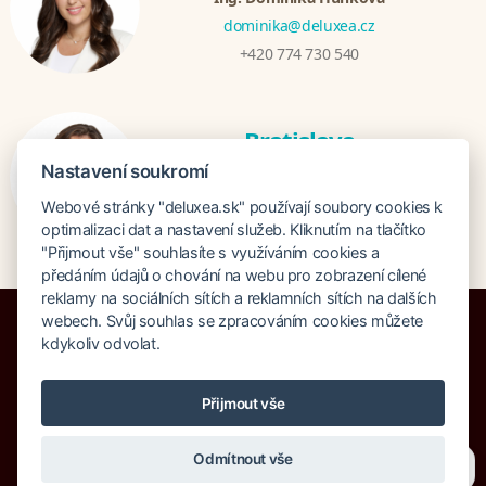
dominika@deluxea.cz
+420 774 730 540
Bratislava
Katarina Hutníková
Nastavení soukromí
katarina@deluxea.sk
Webové stránky "deluxea.sk" používají soubory cookies k
+421 948 759 074
optimalizaci dat a nastavení služeb. Kliknutím na tlačítko
"Přijmout vše" souhlasíte s využíváním cookies a
předáním údajů o chování na webu pro zobrazení cílené
reklamy na sociálních sítích a reklamních sítích na dalších
webech. Svůj souhlas se zpracováním cookies můžete
kdykoliv odvolat.
Poistenie proti úpadku 1 505 000 EUR
Přijmout vše
O spoločnosti
Naše ocenenie
Mapa stránok
Právna doložka
Vyhľadávanie
Cookies
Odmítnout vše
Potřebujete poradit?
Zeptejte se našeho asistent