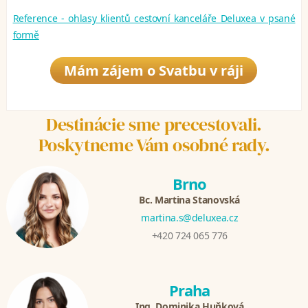
Reference - ohlasy klientů cestovní kanceláře Deluxea v psané
formě
Mám zájem o Svatbu v ráji
Destinácie sme precestovali.
Poskytneme Vám osobné rady.
Brno
Bc. Martina Stanovská
martina.s@deluxea.cz
+420 724 065 776
Praha
Ing. Dominika Huňková