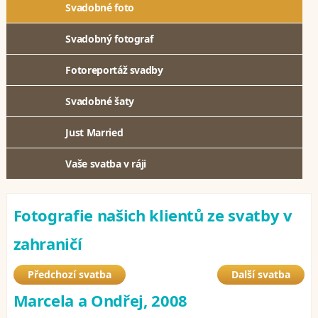
Svadobné foto
Svadobný fotograf
Fotoreportáž svadby
Svadobné šaty
Just Married
Vaše svatba v ráji
Fotografie našich klientů ze svatby v
zahraničí
Předchozí svatba
Další svatba
Marcela a Ondřej, 2008