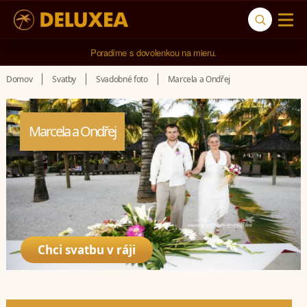
Poradíme s dovolenkou na mieru.
Domov
Svatby
Svadobné foto
Marcela a Ondřej
Marcela a Ondřej
Chci svatbu v ráji