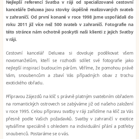
Nejlepší referencí Svatba v ráji od specializované cestovní
kanceláře Deluxea jsou stovky úspěšně realizovaných svateb
v zahraničí. Od první konané v roce 1998 jsme uspořádali do
roku 2011 již více než 500 svateb v zahraničí. Fotografie na
této stránce nám ochotně poskytli naši klienti z jejich Svatby
v ráji.
Cestovní kancelář Deluxea si dovoluje poděkovat všem
novomanželům, kteří se rozhodli sdílet své fotografie jako
nejlepší inspirací budoucím párům. Věříme, že pomohou právě
Vám, snoubencům a zbaví Vás případných obav z trochu
exotického obřadu.
Přípravou Zájezdů na klíč s právně platným svatebním obřadem
na romantických ostrovech se zabýváme již od našeho založení
v roce 1995. Celou přípravu svatby v ráji zařídíme na klíč za Vás
přesně podle Vašich požadavků. Svatby v zahraničí v exotice
vytváříme speciálně s ohledem na individuální přání a potřeby
snoubenců. Postaráme se o vás.