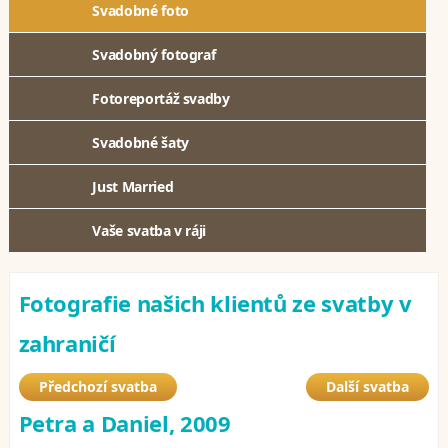
Svadobné foto
Svadobný fotograf
Fotoreportáž svadby
Svadobné šaty
Just Married
Vaše svatba v ráji
Fotografie našich klientů ze svatby v
zahraničí
Předchozí svatba
Další svatba
Petra a Daniel, 2009