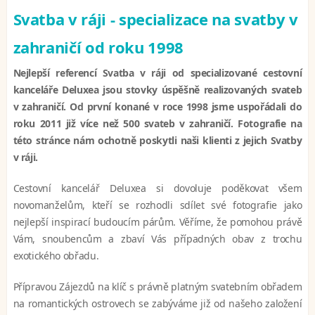
Svatba v ráji - specializace na svatby v
zahraničí od roku 1998
Nejlepší referencí Svatba v ráji od specializované cestovní
kanceláře Deluxea jsou stovky úspěšně realizovaných svateb
v zahraničí. Od první konané v roce 1998 jsme uspořádali do
roku 2011 již více než 500 svateb v zahraničí. Fotografie na
této stránce nám ochotně poskytli naši klienti z jejich Svatby
v ráji.
Cestovní kancelář Deluxea si dovoluje poděkovat všem
novomanželům, kteří se rozhodli sdílet své fotografie jako
nejlepší inspirací budoucím párům. Věříme, že pomohou právě
Vám, snoubencům a zbaví Vás případných obav z trochu
exotického obřadu.
Přípravou Zájezdů na klíč s právně platným svatebním obřadem
na romantických ostrovech se zabýváme již od našeho založení