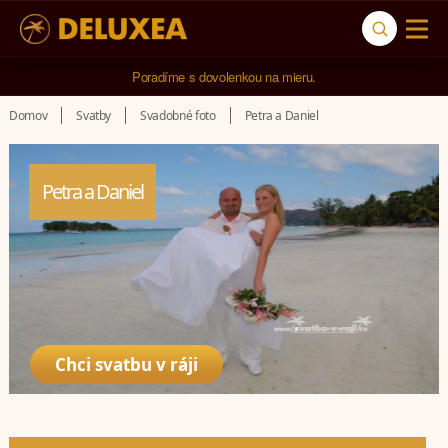
5* cestovná kancelária na luxusnú dovolenku od 4.000 EUR.
Domov
Svatby
Svadobné foto
Petra a Daniel
Petra a Daniel
Chci svatbu v ráji