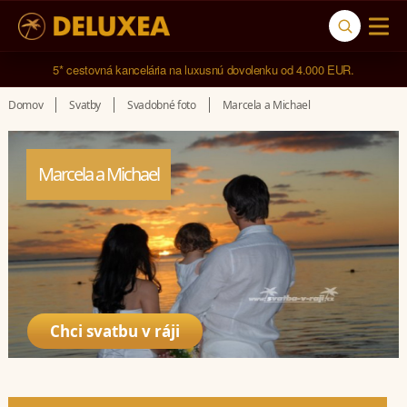
5* cestovná kancelária na luxusnú dovolenku od 4.000 EUR.
Domov
Svatby
Svadobné foto
Marcela a Michael
Marcela a Michael
Chci svatbu v ráji