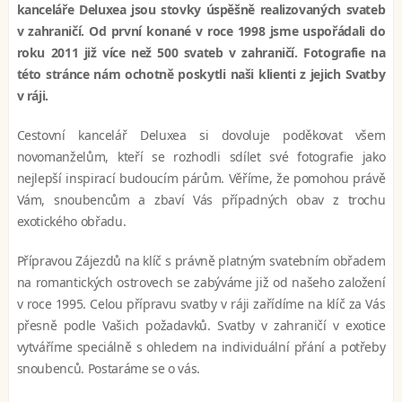
kanceláře Deluxea jsou stovky úspěšně realizovaných svateb
v zahraničí. Od první konané v roce 1998 jsme uspořádali do
roku 2011 již více než 500 svateb v zahraničí. Fotografie na
této stránce nám ochotně poskytli naši klienti z jejich Svatby
v ráji.
Cestovní kancelář Deluxea si dovoluje poděkovat všem
novomanželům, kteří se rozhodli sdílet své fotografie jako
nejlepší inspirací budoucím párům. Věříme, že pomohou právě
Vám, snoubencům a zbaví Vás případných obav z trochu
exotického obřadu.
Přípravou Zájezdů na klíč s právně platným svatebním obřadem
na romantických ostrovech se zabýváme již od našeho založení
v roce 1995. Celou přípravu svatby v ráji zařídíme na klíč za Vás
přesně podle Vašich požadavků. Svatby v zahraničí v exotice
vytváříme speciálně s ohledem na individuální přání a potřeby
snoubenců. Postaráme se o vás.