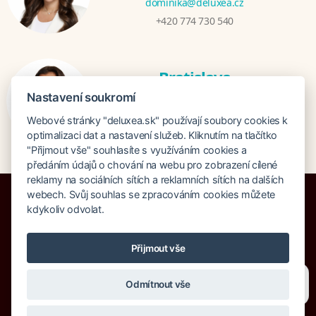
dominika@deluxea.cz
+420 774 730 540
Bratislava
Mgr. Zuzana Zjavková
Nastavení soukromí
zuzana@deluxea.sk
Webové stránky "deluxea.sk" používají soubory cookies k
+421 915 647 333
optimalizaci dat a nastavení služeb. Kliknutím na tlačítko
"Přijmout vše" souhlasíte s využíváním cookies a
předáním údajů o chování na webu pro zobrazení cílené
reklamy na sociálních sítích a reklamních sítích na dalších
webech. Svůj souhlas se zpracováním cookies můžete
kdykoliv odvolat.
Poistenie proti úpadku 1 505 000 EUR
Přijmout vše
O spoločnosti
Naše ocenenie
Mapa stránok
Právna doložka
Potřebujete poradit?
Zeptejte se našeho asistenta
Vyhľadávanie
Cookies
Odmítnout vše
Chettyho
.
© Copyright DELUXEA a.s. 1995-2026