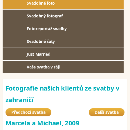
Svadobné foto
Svadobný fotograf
Fotoreportáž svadby
Svadobné šaty
Just Married
Vaše svatba v ráji
Fotografie našich klientů ze svatby v
zahraničí
Předchozí svatba
Další svatba
Marcela a Michael, 2009