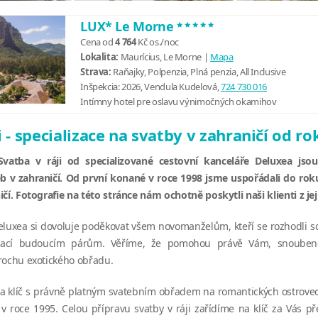
*****
LUX* Le Morne
Cena od
4 764
Kč
os./noc
Lokalita:
Maurícius, Le Morne |
Mapa
Strava:
Raňajky, Polpenzia, Plná penzia, All Inclusive
Inšpekcia:
2026, Vendula Kudelová,
724 730 016
Intímny hotel pre oslavu výnimočných okamihov
i - specializace na svatby v zahraničí od r
 Svatba v ráji od specializované cestovní kanceláře Deluxea js
b v zahraničí. Od první konané v roce 1998 jsme uspořádali do roku
čí. Fotografie na této stránce nám ochotně poskytli naši klienti z jeji
eluxea si dovoluje poděkovat všem novomanželům, kteří se rozhodli sdí
pirací budoucím párům. Věříme, že pomohou právě Vám, snoube
rochu exotického obřadu.
a klíč s právně platným svatebním obřadem na romantických ostrovec
v roce 1995. Celou přípravu svatby v ráji zařídíme na klíč za Vás p