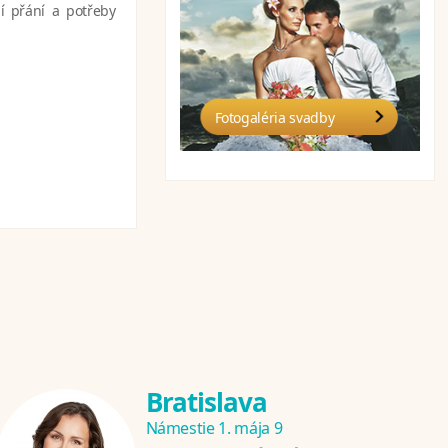
í přání a potřeby
Fotogaléria svadby
Bratislava
Námestie 1. mája 9