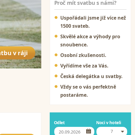
Proč mít svatbu s námi?
Uspořádali jsme již více než
1500 svateb.
Skvělé akce a výhody pro
snoubence.
tbu v ráji
Osobní zkušenosti.
Vyřídíme vše za Vás.
Česká delegátka u svatby.
Vždy se o vás perfektně
postaráme.
Odlet
Noci v hoteli
7