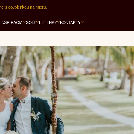
ovná kancelária na luxusnú dovolenku od 4.000 EUR.
INŠPIRÁCIA
GOLF
LETENKY
KONTAKTY