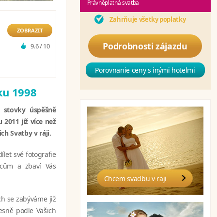
Právněplatná svatba
Zahrňuje všetky poplatky
ZOBRAZIT
Podrobnosti zájazdu
9.6 / 10
Porovnanie ceny s inými hotelmi
oku 1998
ou stovky úspěšně
 2011 již více než
ch Svatby v ráji.
let své fotografie
ncům a zbaví Vás
Chcem svadbu v raji
h se zabýváme již
řesně podle Vašich