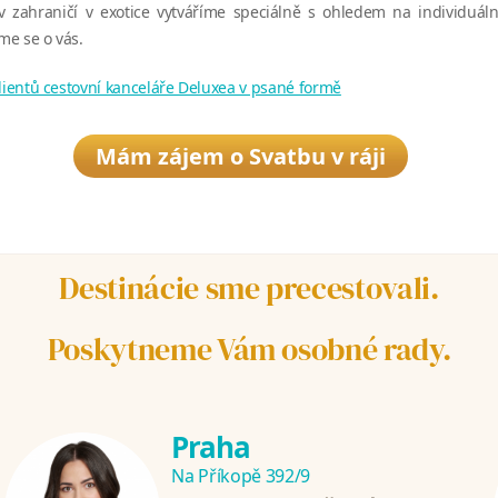
v zahraničí v exotice vytváříme speciálně s ohledem na individuáln
e se o vás.
klientů cestovní kanceláře Deluxea v psané formě
Mám zájem o Svatbu v ráji
Destinácie sme precestovali.
Poskytneme Vám osobné rady.
Praha
Na Příkopě 392/9