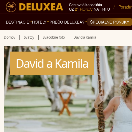
Cestovná kancelária
5* cest
UŽ
21 ROKOV
NA TRHU
DESTINÁCIE
HOTELY
PREČO DELUXEA?
ŠPECIÁLNE PONUKY
Domov
Svatby
Svadobné foto
David a Kamila
David a Kamila