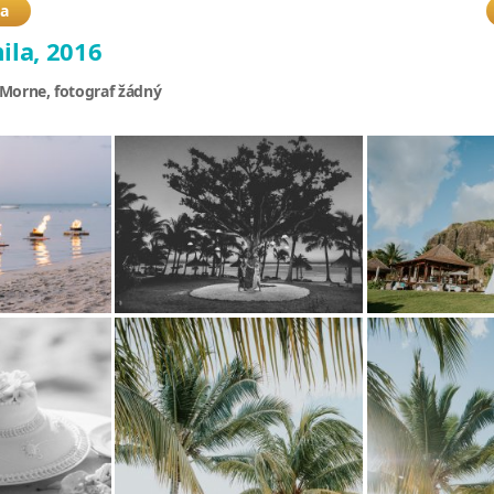
ba
ila, 2016
 Morne, fotograf žádný