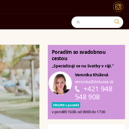
Poradím so svadobnou
cestou
„Specializuji se na Svatby v ráji.“
Veronika Khúlová
veronika@deluxea.sk
+421 948
548 908
ONLINE v pondělí
v pondělí 10.08. od 09:00 do 17:30