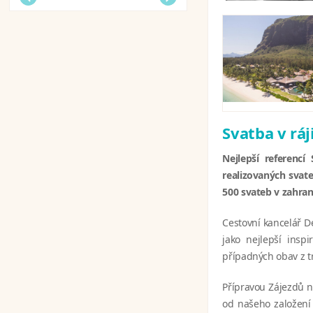
Svatba v ráj
Nejlepší referencí
realizovaných svate
500 svateb v zahrani
Cestovní kancelář D
jako nejlepší ins
případných obav z t
Přípravou Zájezdů n
od našeho založení 