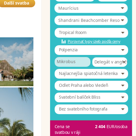
Další svatba
Maurícius
*
Shandrani Beachcomber Resort & 4
Tropical Room
Porovnať typy izieb podľa ceny
Polpenzia
Mikrobus
Delegát v angličtině
Najlacnejšia spiatočná letenka
Odlet Praha alebo Viedeň
Svatební balíček Bliss
Bez svatebního fotografa
Cena se
2 404
EUR
/osoba
svatbou v ráji