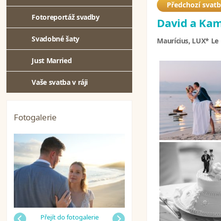
Předchozí svat
Fotoreportáž svadby
David a Kam
Svadobné šaty
Maurícius, LUX* Le
Just Married
Vaše svatba v ráji
Fotogalerie
Předchozí
Přejít do fotogalerie
Další