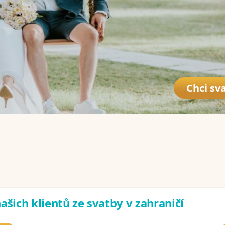
Chci sva
ašich klientů ze svatby v zahraničí