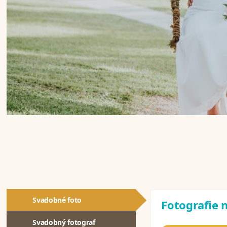
Svadobné foto
Fotografie n
Svadobný fotograf