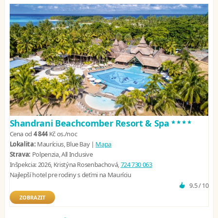
****
Shandrani Beachcomber Resort & Spa
Cena od
4 844
Kč
os./noc
Lokalita:
Maurícius, Blue Bay |
Mapa
Strava:
Polpenzia, All Inclusive
Inšpekcia:
2026, Kristýna Rosenbachová,
724 730 063
Najlepší hotel pre rodiny s deťmi na Mauríciu
9.5 / 10
ZOBRAZIT