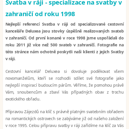
Svatba v ráji - specializace na svatby v
zahraničí od roku 1998
Nejlepší referencí Svatba v ráji od specializované cestovní
kanceláře Deluxea jsou stovky úspěšně realizovaných svateb
v zahraničí. Od první konané v roce 1998 jsme uspořádali do
roku 2011 již více než 500 svateb v zahraničí. Fotografie na
této stránce nám ochotně poskytli naši klienti z jejich Svatby
v ráji.
Cestovní kancelář Deluxea si dovoluje poděkovat všem
novomanželům, kteří se rozhodli sdílet své fotografie jako
nejlepší inspirací budoucím párům. Věříme, že pomohou právě
Vám, snoubencům a zbaví Vás případných obav z trochu
exotického obřadu.
Přípravou Zájezdů na klíč s právně platným svatebním obřadem
na romantických ostrovech se zabýváme již od našeho založení
v roce 1995. Celou přípravu svatby v ráji zařídíme na klíč za Vás