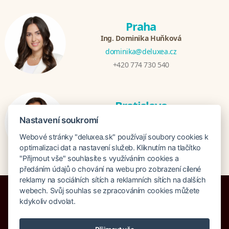
Praha
Ing. Dominika Huňková
dominika@deluxea.cz
+420 774 730 540
Bratislava
Mgr. Zuzana Zjavková
Nastavení soukromí
zuzana@deluxea.sk
Webové stránky "deluxea.sk" používají soubory cookies k
+421 915 647 333
optimalizaci dat a nastavení služeb. Kliknutím na tlačítko
"Přijmout vše" souhlasíte s využíváním cookies a
předáním údajů o chování na webu pro zobrazení cílené
reklamy na sociálních sítích a reklamních sítích na dalších
webech. Svůj souhlas se zpracováním cookies můžete
kdykoliv odvolat.
Poistenie proti úpadku 1 505 000 EUR