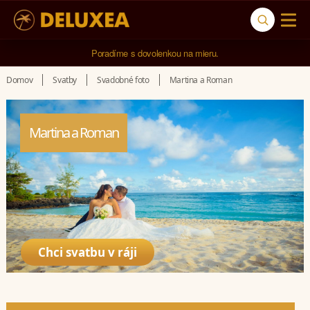
5* cestovná kancelária na luxusnú dovolenku od 4.000 EUR.
Poradíme s dovolenkou na mieru.
Domov
Svatby
Svadobné foto
Martina a Roman
Martina a Roman
Chci svatbu v ráji