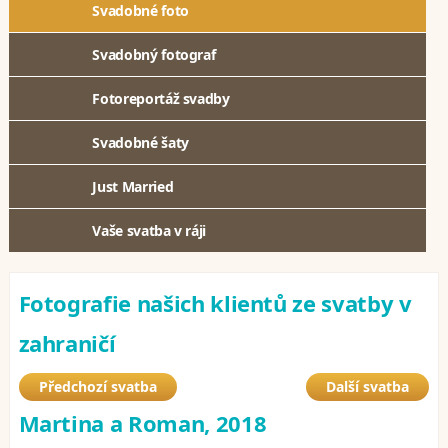
Svadobné foto
Svadobný fotograf
Fotoreportáž svadby
Svadobné šaty
Just Married
Vaše svatba v ráji
Fotografie našich klientů ze svatby v
zahraničí
Předchozí svatba
Další svatba
Martina a Roman, 2018