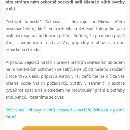
této stránce nám ochotně poskytli naši klienti z jejich Svatby
v ráji.
Cestovní kancelář Deluxea si dovoluje poděkovat všem
novomanželům, kteří se rozhodli sdílet své fotografie jako
nejlepší inspirací budoucím párům. Věříme, že pomohou právě
Vám, snoubencům a zbaví Vás případných obav z trochu
exotického obřadu.
Přípravou Zájezdů na klíč s právně platným svatebním obřadem
na romantických ostrovech se zabýváme již od našeho založení
v roce 1995. Celou přípravu svatby v ráji zařídíme na klíč za Vás
přesně podle Vašich požadavků. Svatby v zahraničí v exotice
vytváříme speciálně s ohledem na individuální přání a potřeby
snoubenců. Postaráme se o vás.
Reference - ohlasy klientů cestovní kanceláře Deluxea v psané
formě