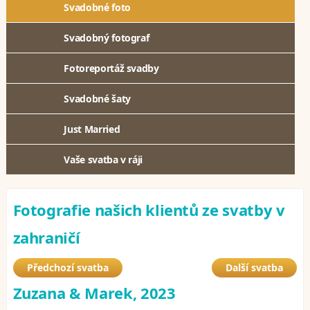
Svadobné foto
Svadobný fotograf
Fotoreportáž svadby
Svadobné šaty
Just Married
Vaše svatba v ráji
Fotografie našich klientů ze svatby v
zahraničí
Předchozí svatba
Další svatba
Zuzana & Marek, 2023