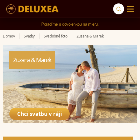
5* cestovná kancelária na luxusnú dovolenku od 4.000 EUR.
Poradíme s dovolenkou na mieru.
Domov
Svatby
Svadobné foto
Zuzana & Marek
Zuzana & Marek
Chci svatbu v ráji