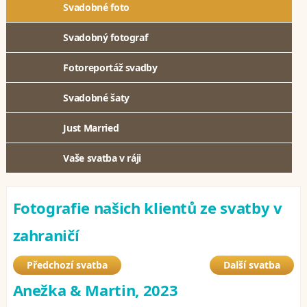
Svadobné foto
Svadobný fotograf
Fotoreportáž svadby
Svadobné šaty
Just Married
Vaše svatba v ráji
Fotografie našich klientů ze svatby v
zahraničí
Předchozí svatba
Další svatba
Anežka & Martin, 2023