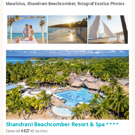
Maurícius, Shandrani Beachcomber, fotograf Exotica Photos
****
Shandrani Beachcomber Resort & Spa
Cena od
4 827
Kč
os./noc