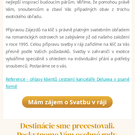
nejlepší inspirací budoucím párům. Věříme, že pomohou právě
Vám, snoubencům a zbaví Vás případných obav z trochu
exotického obřadu.
Přípravou Zájezdů na klíč s právně platným svatebním obřadem
na romantických ostrovech se zabýváme již od našeho založení
v roce 1995. Celou přípravu svatby v ráji zařídíme na klíč za Vás
přesně podle Vašich požadavků. Svatby v zahraničí v exotice
vytváříme speciálně s ohledem na individuální přání a potřeby
snoubenců. Postaráme se o vás.
Reference - ohlasy klientů cestovní kanceláře Deluxea v psané
formě
Mám zájem o Svatbu v ráji
Destinácie sme precestovali.
Poskytneme Vám osobné rady.