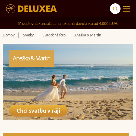
5* cestovná kancelária na luxusnú dovolenku od 4.000 EUR.
Domov
Svatby
Svadobné foto
Anežka & Martin
Anežka & Martin
Chci svatbu v ráji