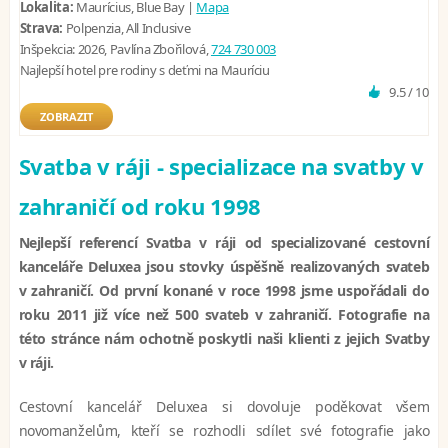
Lokalita:
Maurícius, Blue Bay |
Mapa
Strava:
Polpenzia, All Inclusive
Inšpekcia:
2026, Pavlína Zbořilová,
724 730 003
Najlepší hotel pre rodiny s deťmi na Mauríciu
9.5 / 10
ZOBRAZIT
Svatba v ráji - specializace na svatby v
zahraničí od roku 1998
Nejlepší referencí Svatba v ráji od specializované cestovní
kanceláře Deluxea jsou stovky úspěšně realizovaných svateb
v zahraničí. Od první konané v roce 1998 jsme uspořádali do
roku 2011 již více než 500 svateb v zahraničí. Fotografie na
této stránce nám ochotně poskytli naši klienti z jejich Svatby
v ráji.
Cestovní kancelář Deluxea si dovoluje poděkovat všem
novomanželům, kteří se rozhodli sdílet své fotografie jako