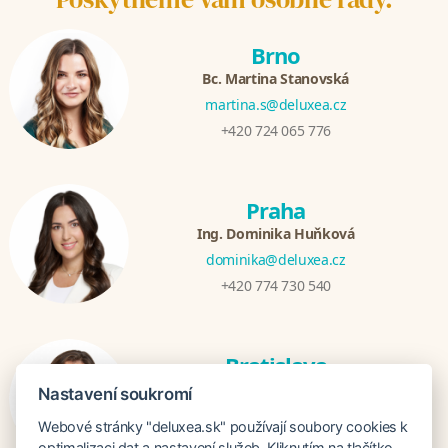
Brno
Bc. Martina Stanovská
martina.s@deluxea.cz
+420 724 065 776
Praha
Ing. Dominika Huňková
dominika@deluxea.cz
+420 774 730 540
Bratislava
Katarina Hutníková
Nastavení soukromí
katarina@deluxea.sk
Webové stránky "deluxea.sk" používají soubory cookies k
+421 948 759 074
optimalizaci dat a nastavení služeb. Kliknutím na tlačítko