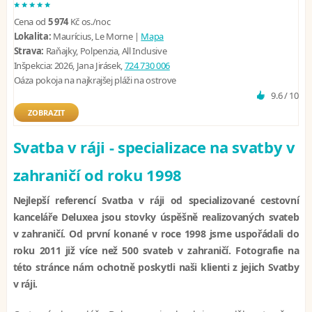
*****
Cena od
5 974
Kč
os./noc
Lokalita:
Maurícius, Le Morne |
Mapa
Strava:
Raňajky, Polpenzia, All Inclusive
Inšpekcia:
2026, Jana Jirásek,
724 730 006
Oáza pokoja na najkrajšej pláži na ostrove
9.6 / 10
ZOBRAZIT
Svatba v ráji - specializace na svatby v
zahraničí od roku 1998
Nejlepší referencí Svatba v ráji od specializované cestovní
kanceláře Deluxea jsou stovky úspěšně realizovaných svateb
v zahraničí. Od první konané v roce 1998 jsme uspořádali do
roku 2011 již více než 500 svateb v zahraničí. Fotografie na
této stránce nám ochotně poskytli naši klienti z jejich Svatby
v ráji.