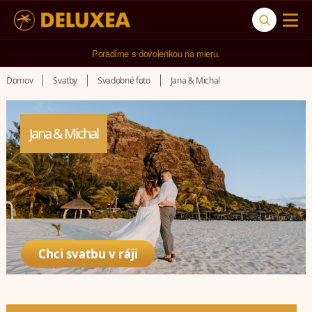
5* cestovná kancelária na luxusnú dovolenku od 4.000 EUR.
Poradíme s dovolenkou na mieru.
Domov
Svatby
Svadobné foto
Jana & Michal
Jana & Michal
Chci svatbu v ráji