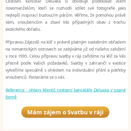
Cestovní kancelář Deluxea si dovoluje poděkovat všem
novomanželům, kteří se rozhodli sdílet své fotografie jako
nejlepší inspirací budoucím párům. Věříme, že pomohou právě
Vám, snoubencům a zbaví Vás případných obav z trochu
exotického obřadu.
Přípravou Zájezdů na klíč s právně platným svatebním obřadem
na romantických ostrovech se zabýváme již od našeho založení
v roce 1995. Celou přípravu svatby v ráji zařídíme na klíč za Vás
přesně podle Vašich požadavků. Svatby v zahraničí v exotice
vytváříme speciálně s ohledem na individuální přání a potřeby
snoubenců. Postaráme se o vás.
Reference - ohlasy klientů cestovní kanceláře Deluxea v psané
formě
Mám zájem o Svatbu v ráji