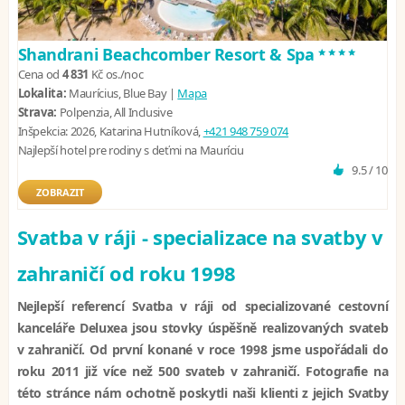
****
Shandrani Beachcomber Resort & Spa
Cena od
4 831
Kč
os./noc
Lokalita:
Maurícius, Blue Bay |
Mapa
Strava:
Polpenzia, All Inclusive
Inšpekcia:
2026, Katarina Hutníková,
+421 948 759 074
Najlepší hotel pre rodiny s deťmi na Mauríciu
9.5 / 10
ZOBRAZIT
Svatba v ráji - specializace na svatby v
zahraničí od roku 1998
Nejlepší referencí Svatba v ráji od specializované cestovní
kanceláře Deluxea jsou stovky úspěšně realizovaných svateb
v zahraničí. Od první konané v roce 1998 jsme uspořádali do
roku 2011 již více než 500 svateb v zahraničí. Fotografie na
této stránce nám ochotně poskytli naši klienti z jejich Svatby