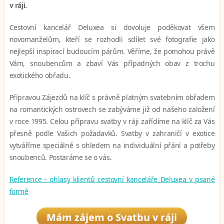
v ráji.
Cestovní kancelář Deluxea si dovoluje poděkovat všem
novomanželům, kteří se rozhodli sdílet své fotografie jako
nejlepší inspirací budoucím párům. Věříme, že pomohou právě
Vám, snoubencům a zbaví Vás případných obav z trochu
exotického obřadu.
Přípravou Zájezdů na klíč s právně platným svatebním obřadem
na romantických ostrovech se zabýváme již od našeho založení
v roce 1995. Celou přípravu svatby v ráji zařídíme na klíč za Vás
přesně podle Vašich požadavků. Svatby v zahraničí v exotice
vytváříme speciálně s ohledem na individuální přání a potřeby
snoubenců. Postaráme se o vás.
Reference - ohlasy klientů cestovní kanceláře Deluxea v psané
formě
Mám zájem o Svatbu v ráji