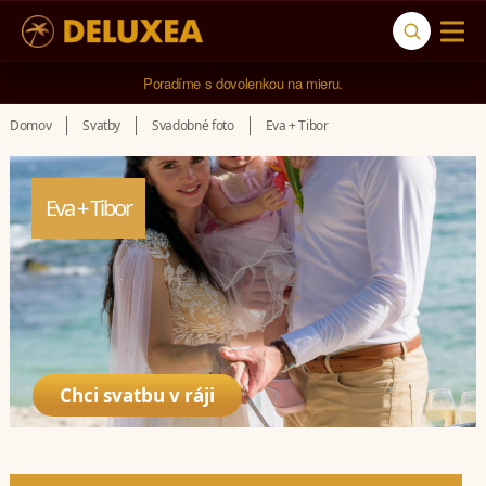
5* cestovná kancelária na luxusnú dovolenku od 4.000 EUR.
Poradíme s dovolenkou na mieru.
Domov
Svatby
Svadobné foto
Eva + Tibor
Eva + Tibor
Chci svatbu v ráji