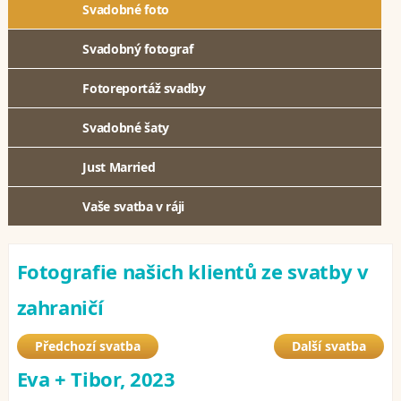
Svadobné foto
Svadobný fotograf
Fotoreportáž svadby
Svadobné šaty
Just Married
Vaše svatba v ráji
Fotografie našich klientů ze svatby v
zahraničí
Předchozí svatba
Další svatba
Eva + Tibor, 2023