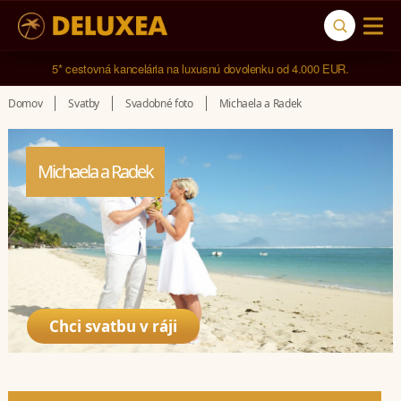
5* cestovná kancelária na luxusnú dovolenku od 4.000 EUR.
Domov
Svatby
Svadobné foto
Michaela a Radek
Michaela a Radek
Chci svatbu v ráji