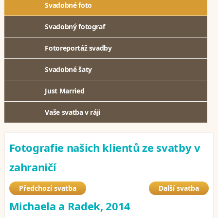
Svadobné foto
Svadobný fotograf
Fotoreportáž svadby
Svadobné šaty
Just Married
Vaše svatba v ráji
Fotografie našich klientů ze svatby v
zahraničí
Předchozí svatba
Další svatba
Michaela a Radek, 2014