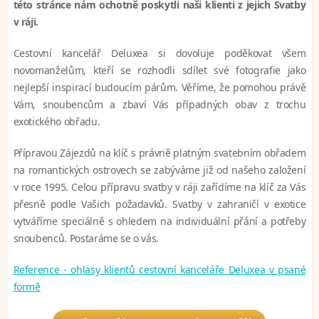
této stránce nám ochotně poskytli naši klienti z jejich Svatby
v ráji.
Cestovní kancelář Deluxea si dovoluje poděkovat všem
novomanželům, kteří se rozhodli sdílet své fotografie jako
nejlepší inspirací budoucím párům. Věříme, že pomohou právě
Vám, snoubencům a zbaví Vás případných obav z trochu
exotického obřadu.
Přípravou Zájezdů na klíč s právně platným svatebním obřadem
na romantických ostrovech se zabýváme již od našeho založení
v roce 1995. Celou přípravu svatby v ráji zařídíme na klíč za Vás
přesně podle Vašich požadavků. Svatby v zahraničí v exotice
vytváříme speciálně s ohledem na individuální přání a potřeby
snoubenců. Postaráme se o vás.
Reference - ohlasy klientů cestovní kanceláře Deluxea v psané
formě