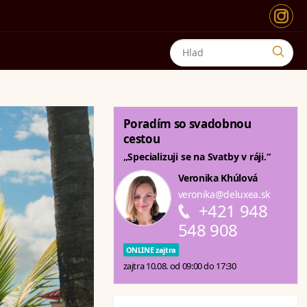
Poradím so svadobnou
cestou
„Specializuji se na Svatby v ráji.“
Veronika Khúlová
veronika@deluxea.sk
+421 948
548 908
ONLINE zajtra
zajtra 10.08. od 09:00 do 17:30