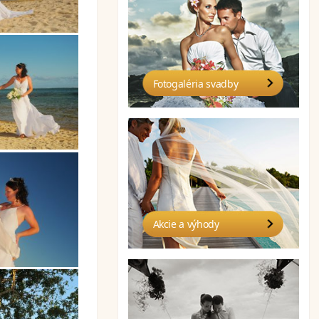
Fotogaléria svadby
Akcie a výhody