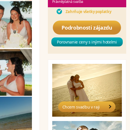
Právněplatná svatba
Zahrňuje všetky poplatky
Podrobnosti zájazdu
Porovnanie ceny s inými hotelmi
Chcem svadbu v raji