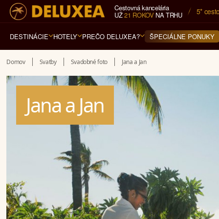
Cestovná kancelária
5* cest
UŽ
21 ROKOV
NA TRHU
DESTINÁCIE
HOTELY
PREČO DELUXEA?
ŠPECIÁLNE PONUKY
Domov
Svatby
Svadobné foto
Jana a Jan
Jana a Jan