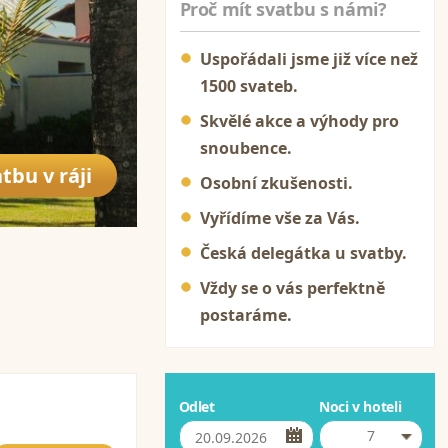
Proč mít svatbu s námi?
Uspořádali jsme již více než
1500 svateb.
Skvělé akce a výhody pro
snoubence.
tbu v ráji
Osobní zkušenosti.
Vyřídíme vše za Vás.
Česká delegátka u svatby.
Vždy se o vás perfektně
postaráme.
Odlet
Noci v hoteli
7