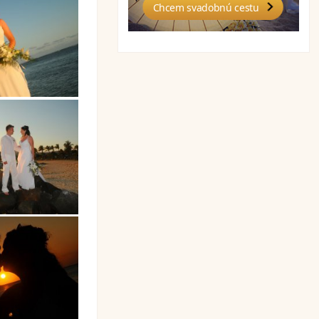
Chcem svadobnú cestu