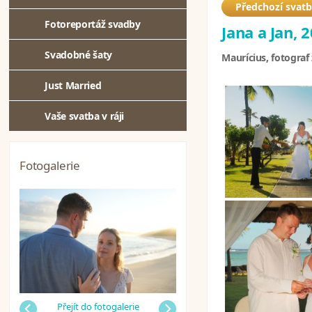
Předchozí svat
Fotoreportáž svadby
Jana a Jan, 
Svadobné šaty
Maurícius, fotograf
Just Married
Vaše svatba v ráji
Fotogalerie
Předchozí
Přejít do fotogalerie
Další