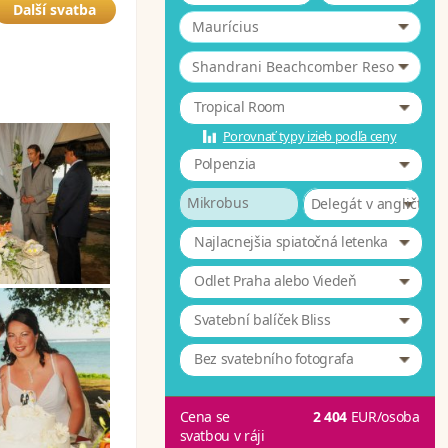
Další svatba
Maurícius
*
Shandrani Beachcomber Resort & 4
Tropical Room
Porovnať typy izieb podľa ceny
Polpenzia
Mikrobus
Delegát v angličtině
Najlacnejšia spiatočná letenka
Odlet Praha alebo Viedeň
Svatební balíček Bliss
Bez svatebního fotografa
Cena se
2 404
EUR
/osoba
svatbou v ráji