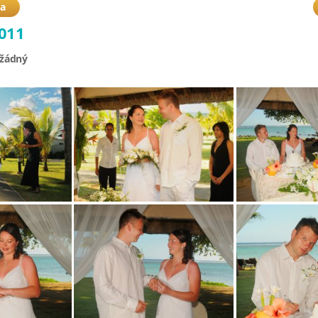
ba
2011
 žádný