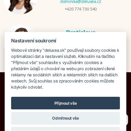
dominika@deluxea.cz
+420 774 730 540
Bratislava
Katarina Hutníková
Nastavení soukromí
katarina@deluxea.sk
Webové stránky "deluxea.sk" používají soubory cookies k
+421 948 759 074
optimalizaci dat a nastavení služeb. Kliknutím na tlačítko
"Přijmout vše" souhlasíte s využíváním cookies a
předáním údajů o chování na webu pro zobrazení cílené
reklamy na sociálních sítích a reklamních sítích na dalších
webech. Svůj souhlas se zpracováním cookies můžete
kdykoliv odvolat.
Poistenie proti úpadku 1 505 000 EUR
Přijmout vše
O spoločnosti
Naše ocenenie
Mapa stránok
Právna doložka
Potřebujete poradit?
Zeptejte se našeho asistenta
Vyhľadávanie
Cookies
Odmítnout vše
Chettyho
.
© Copyright DELUXEA a.s. 1995-2026