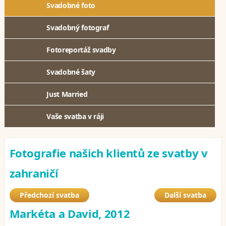
Svadobné foto
Svadobný fotograf
Fotoreportáž svadby
Svadobné šaty
Just Married
Vaše svatba v ráji
Fotografie našich klientů ze svatby v
zahraničí
Předchozí svatba
Další svatba
Markéta a David, 2012