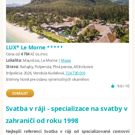
*****
LUX* Le Morne
Cena od
4 764
Kč
os./noc
Lokalita:
Maurícius, Le Morne |
Mapa
Strava:
Raňajky, Polpenzia, Plná penzia, All Inclusive
Inšpekcia:
2026, Vendula Kudelová,
724 730 016
Intímny hotel pre oslavu výnimočných okamihov
9.6 / 10
ZOBRAZIT
Svatba v ráji - specializace na svatby v
zahraničí od roku 1998
Nejlepší referencí Svatba v ráji od specializované cestovní