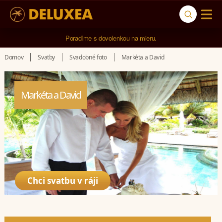
5* cestovná kancelária na luxusnú dovolenku od 4.000 EUR.
Poradíme s dovolenkou na mieru.
Domov
Svatby
Svadobné foto
Markéta a David
Markéta a David
Chci svatbu v ráji