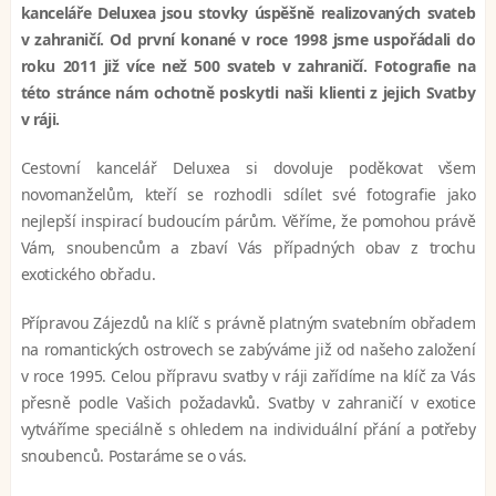
kanceláře Deluxea jsou stovky úspěšně realizovaných svateb
v zahraničí. Od první konané v roce 1998 jsme uspořádali do
roku 2011 již více než 500 svateb v zahraničí. Fotografie na
této stránce nám ochotně poskytli naši klienti z jejich Svatby
v ráji.
Cestovní kancelář Deluxea si dovoluje poděkovat všem
novomanželům, kteří se rozhodli sdílet své fotografie jako
nejlepší inspirací budoucím párům. Věříme, že pomohou právě
Vám, snoubencům a zbaví Vás případných obav z trochu
exotického obřadu.
Přípravou Zájezdů na klíč s právně platným svatebním obřadem
na romantických ostrovech se zabýváme již od našeho založení
v roce 1995. Celou přípravu svatby v ráji zařídíme na klíč za Vás
přesně podle Vašich požadavků. Svatby v zahraničí v exotice
vytváříme speciálně s ohledem na individuální přání a potřeby
snoubenců. Postaráme se o vás.