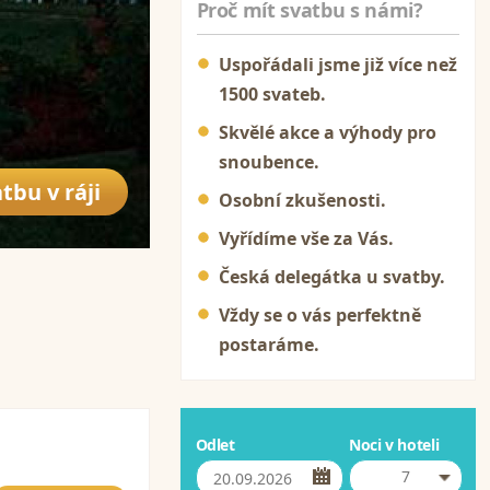
Proč mít svatbu s námi?
Uspořádali jsme již více než
1500 svateb.
Skvělé akce a výhody pro
snoubence.
tbu v ráji
Osobní zkušenosti.
Vyřídíme vše za Vás.
Česká delegátka u svatby.
Vždy se o vás perfektně
postaráme.
Odlet
Noci v hoteli
7