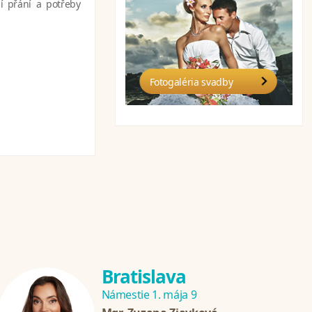
í přání a potřeby
Fotogaléria svadby
Bratislava
Námestie 1. mája 9