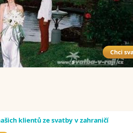
Chci sva
ašich klientů ze svatby v zahraničí