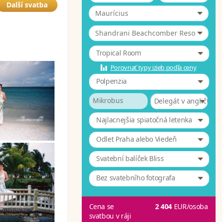
Další svatba
Maurícius
*
Shandrani Beachcomber Resort & 4
Tropical Room
Porovnať typy izieb podľa ceny
Polpenzia
Mikrobus
Delegát v angličtině
Najlacnejšia spiatočná letenka
Odlet Praha alebo Viedeň
Svatební balíček Bliss
Bez svatebního fotografa
Cena se
2 404
EUR
/osoba
svatbou v ráji