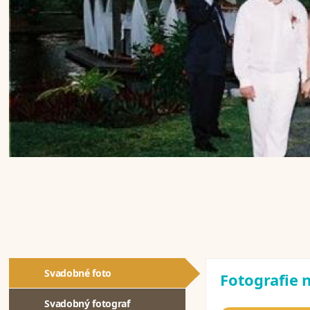
Svadobné foto
Fotografie n
Svadobný fotograf