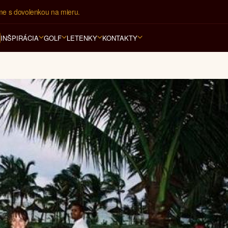
ovná kancelária na luxusnú dovolenku od 4.000 EUR.
INŠPIRÁCIA
GOLF
LETENKY
KONTAKTY