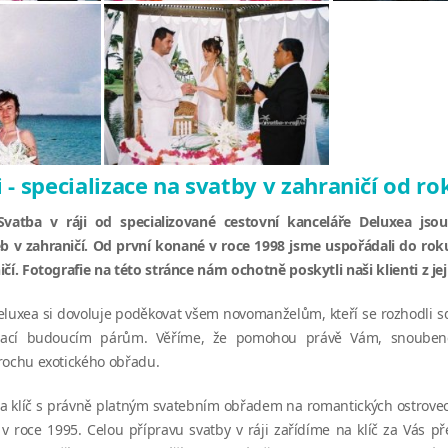
i - specializace na svatby v zahraničí od r
 Svatba v ráji od specializované cestovní kanceláře Deluxea js
b v zahraničí. Od první konané v roce 1998 jsme uspořádali do roku
čí. Fotografie na této stránce nám ochotně poskytli naši klienti z jeji
eluxea si dovoluje poděkovat všem novomanželům, kteří se rozhodli sdí
pirací budoucím párům. Věříme, že pomohou právě Vám, snoube
rochu exotického obřadu.
a klíč s právně platným svatebním obřadem na romantických ostrovec
v roce 1995. Celou přípravu svatby v ráji zařídíme na klíč za Vás p