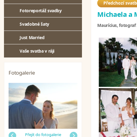
Předchozí svat
Fotoreportáž svadby
Michaela a 
Svadobné šaty
Maurícius, fotograf
Just Married
Vaše svatba v ráji
Fotogalerie
Předchozí
Přejít do fotogalerie
Další