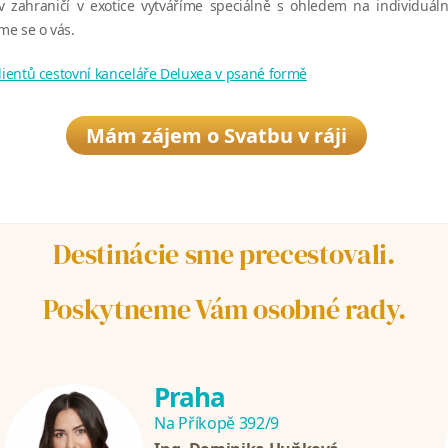
v zahraničí v exotice vytváříme speciálně s ohledem na individuáln
e se o vás.
klientů cestovní kanceláře Deluxea v psané formě
Mám zájem o Svatbu v ráji
Destinácie sme precestovali.
Poskytneme Vám osobné rady.
Praha
Na Příkopě 392/9