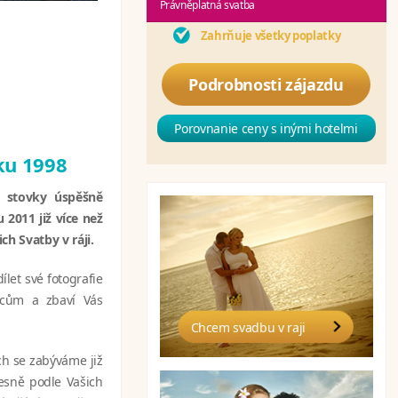
Právněplatná svatba
Zahrňuje všetky poplatky
Podrobnosti zájazdu
Porovnanie ceny s inými hotelmi
oku 1998
ou stovky úspěšně
 2011 již více než
ch Svatby v ráji.
let své fotografie
ncům a zbaví Vás
Chcem svadbu v raji
h se zabýváme již
řesně podle Vašich