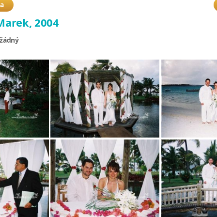
ba
Marek, 2004
 žádný