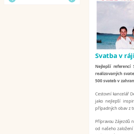
Svatba v ráj
Nejlepší referencí
realizovaných svate
500 svateb v zahrani
Cestovní kancelář D
jako nejlepší ins
případných obav z t
Přípravou Zájezdů n
od našeho založení 