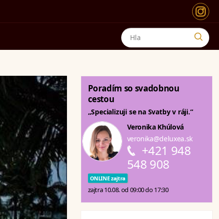
Poradím so svadobnou
cestou
„Specializuji se na Svatby v ráji.“
Veronika Khúlová
veronika@deluxea.sk
+421 948
548 908
ONLINE zajtra
zajtra 10.08. od 09:00 do 17:30