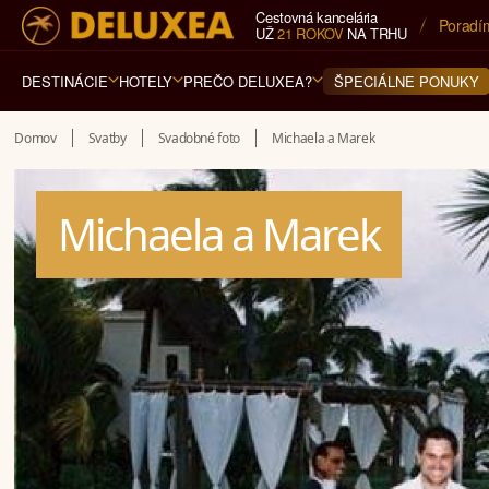
Cestovná kancelária
5* cest
UŽ
21 ROKOV
NA TRHU
DESTINÁCIE
HOTELY
PREČO DELUXEA?
ŠPECIÁLNE PONUKY
Domov
Svatby
Svadobné foto
Michaela a Marek
Michaela a Marek