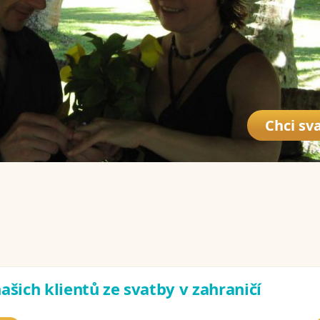
Chci sva
ašich klientů ze svatby v zahraničí