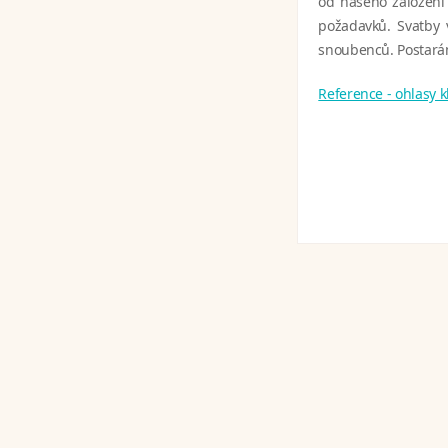
od našeho založení 
požadavků. Svatby 
snoubenců. Postarám
Reference - ohlasy 