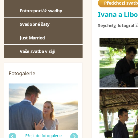
Předchozí svat
Fotoreportáž svadby
Ivana a Libo
Svadobné šaty
Seychely, fotograf 
Just Married
Vaše svatba v ráji
Fotogalerie
Předchozí
Přejít do fotogalerie
Další