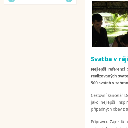
Svatba v ráj
Nejlepší referencí
realizovaných svate
500 svateb v zahrani
Cestovní kancelář D
jako nejlepší ins
případných obav z t
Přípravou Zájezdů n