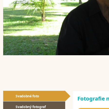
Svadobné foto
Fotografie n
Svadobný fotograf