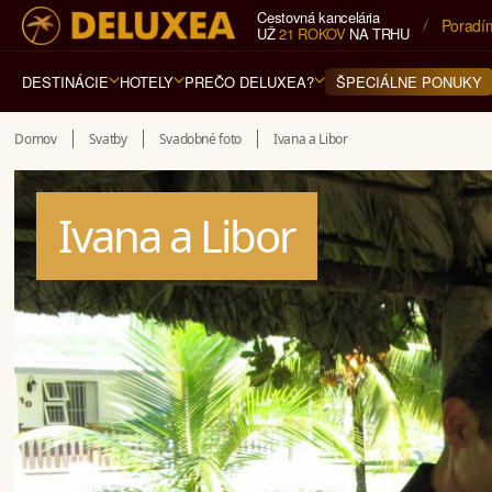
Cestovná kancelária
5* cest
UŽ
21 ROKOV
NA TRHU
DESTINÁCIE
HOTELY
PREČO DELUXEA?
ŠPECIÁLNE PONUKY
Domov
Svatby
Svadobné foto
Ivana a Libor
Ivana a Libor