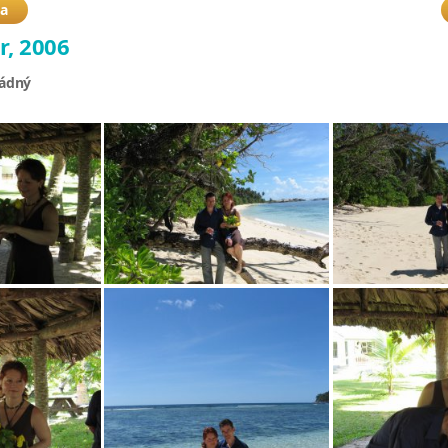
ba
r, 2006
žádný