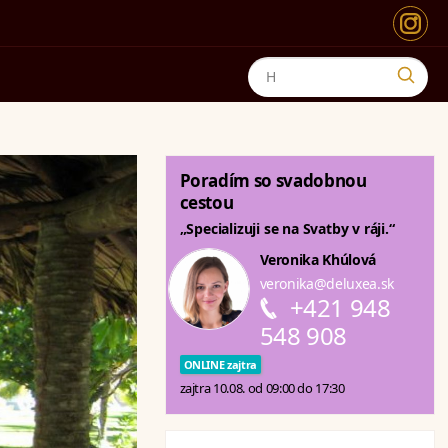
Poradím so svadobnou
cestou
„Specializuji se na Svatby v ráji.“
Veronika Khúlová
veronika@deluxea.sk
+421 948
548 908
ONLINE zajtra
zajtra 10.08. od 09:00 do 17:30