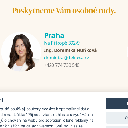
Poskytneme Vám osobné rady.
Praha
Na Příkopě 392/9
Ing. Dominika Huňková
dominika@deluxea.cz
+420 774 730 540
mí
ánia
Chorvátsko
Thajsko
Srí Lanka
Turecko
Grécko
.sk" používají soubory cookies k optimalizaci dat a
utím na tlačítko "Přijmout vše" souhlasíte s využíváním
O
jů o chování na webu pro zobrazení cílené reklamy na
lamních sítích na dalších webech. Svůj souhlas se
á roku 1995