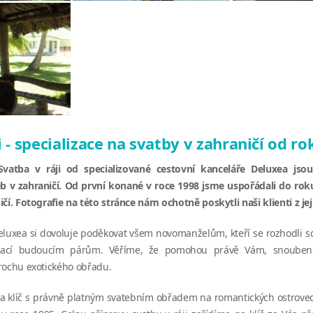
i - specializace na svatby v zahraničí od r
 Svatba v ráji od specializované cestovní kanceláře Deluxea js
b v zahraničí. Od první konané v roce 1998 jsme uspořádali do roku
čí. Fotografie na této stránce nám ochotně poskytli naši klienti z jeji
eluxea si dovoluje poděkovat všem novomanželům, kteří se rozhodli sdí
pirací budoucím párům. Věříme, že pomohou právě Vám, snoube
rochu exotického obřadu.
a klíč s právně platným svatebním obřadem na romantických ostrovec