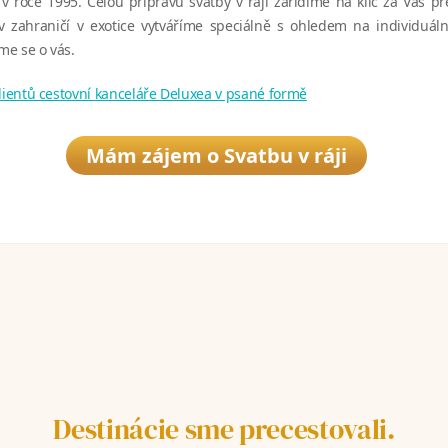
v roce 1995. Celou přípravu svatby v ráji zařídíme na klíč za Vás p
v zahraničí v exotice vytváříme speciálně s ohledem na individuáln
e se o vás.
klientů cestovní kanceláře Deluxea v psané formě
Mám zájem o Svatbu v ráji
Destinácie sme precestovali.