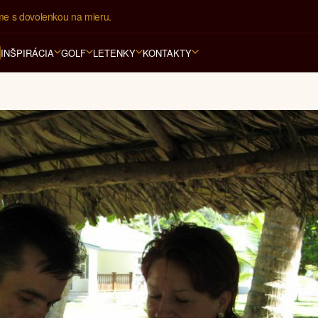
ovná kancelária na luxusnú dovolenku od 4.000 EUR.
INŠPIRÁCIA
GOLF
LETENKY
KONTAKTY