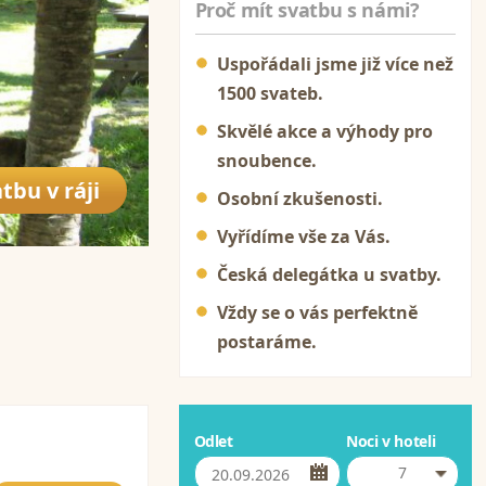
Proč mít svatbu s námi?
Uspořádali jsme již více než
1500 svateb.
Skvělé akce a výhody pro
snoubence.
tbu v ráji
Osobní zkušenosti.
Vyřídíme vše za Vás.
Česká delegátka u svatby.
Vždy se o vás perfektně
postaráme.
Odlet
Noci v hoteli
7