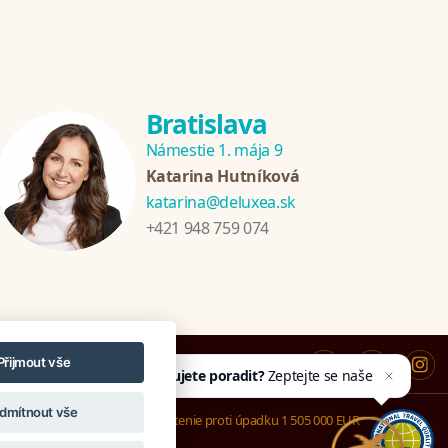
Bratislava
Námestie 1. mája 9
Katarina Hutníková
katarina@deluxea.sk
+421 948 759 074
Potřebujete poradit?
Zeptejte se našeho
Přijmout vše
asistenta
Chettyho
.
dmítnout vše
Poistenie proti úpadku 1 505 000 EUR