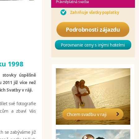
Právněplatná svatba
Zahrňuje všetky poplatky
Podrobnosti zájazdu
Porovnanie ceny s inými hotelmi
oku 1998
ou stovky úspěšně
 2011 již více než
ch Svatby v ráji.
let své fotografie
ncům a zbaví Vás
Chcem svadbu v raji
h se zabýváme již