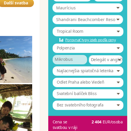
Další svatba
Maurícius
*
Shandrani Beachcomber Resort & 4
Tropical Room
Porovnať typy izieb podľa ceny
Polpenzia
Mikrobus
Delegát v angličtině
Najlacnejšia spiatočná letenka
Odlet Praha alebo Viedeň
Svatební balíček Bliss
Bez svatebního fotografa
Cena se
2 404
EUR
/osoba
svatbou v ráji