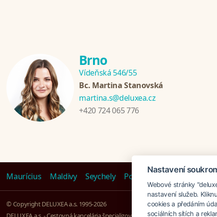
Brno
Vídeňská 546/55
Bc. Martina Stanovská
martina.s@deluxea.cz
+420 724 065 776
Nastavení soukro
Maurícius
Maldivy
Seychely
Polynézia
Emiráty
Tanz
Webové stránky "deluxea
nastavení služeb. Klikn
© Copyright DELUXEA a.s. 1995-2026
cookies a předáním úda
sociálních sítích a rek
DELUXEA a.s. - Cestovná kancelária špecializovaná na Zájazdy na kľúč, založen