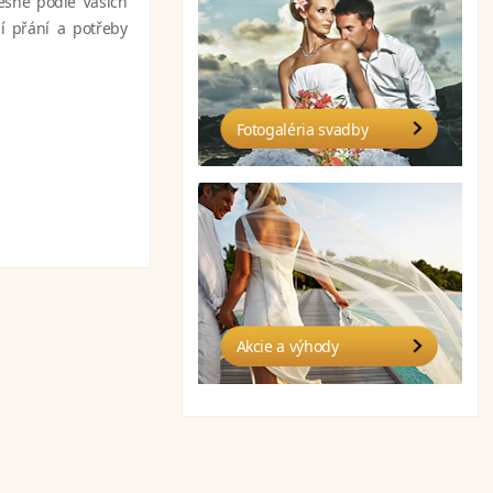
řesně podle Vašich
í přání a potřeby
Fotogaléria svadby
Akcie a výhody