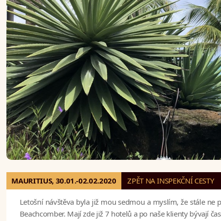
MAURITIUS, 30.01.-02.02.2020
ZPĚT NA INSPEKČNÍ CESTY
Letošní návštěva byla již mou sedmou a myslím, že stále ne 
Beachcomber. Mají zde již 7 hotelů a po naše klienty bývají čas