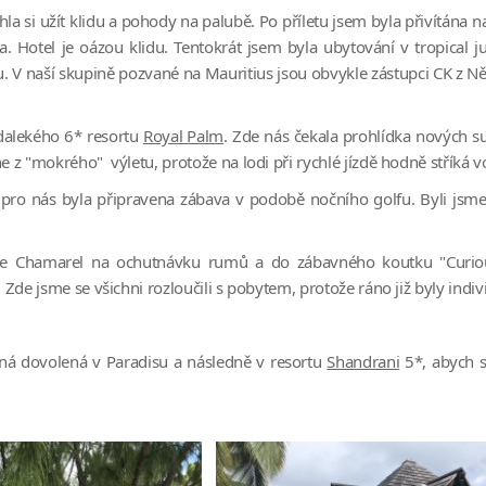
la si užít klidu a pohody na palubě. Po příletu jsem byla přivítána
. Hotel je oázou klidu. Tentokrát jsem byla ubytování v tropical ju
 V naší skupině pozvané na Mauritius jsou obvykle zástupci CK z 
dalekého 6* resortu
Royal Palm
. Zde nás čekala prohlídka nových su
 z "mokrého" výletu, protože na lodi při rychlé jízdě hodně stříká v
pro nás byla připravena zábava v podobě nočního golfu. Byli jsme 
ie Chamarel na ochutnávku rumů a do zábavného koutku "Curiou
Zde jsme se všichni rozloučili s pobytem, protože ráno již byly indiv
nná dovolená v Paradisu a následně v resortu
Shandrani
5*, abych se