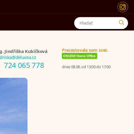
Precestovala som svet.
g. Jindřiška Kubíčková
ONLINE Home Office
ndriska@deluxea.cz
724 065 778
dnes 08.08. od 13:00 do 17:00