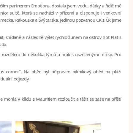
 naším partnerem Emotions, dostala jsem vodu, dárky a řidič mě
nior suitě, která se nachází v přízemí a disponuje i venkovní
Německa, Rakouska a Švýcarska. Jedinou pozvanou CK z ČR jsme
it, snídaně a následně výlet rychločlunem na ostrov Ilot Plat s
oda.
rozděleni do několika týmů a hráli s osvětlenými míčky. Pro
s corner". Na oběd byl připraven piknikový oběd na pláži
iduální odjezdy.
 mohla v klidu s Mauritiem rozloučit a těšit se zase na příští