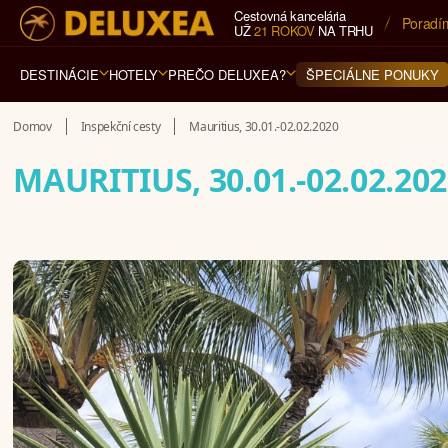
Cestovná kancelária
5* cest
UŽ
21 ROKOV
NA TRHU
DESTINÁCIE
HOTELY
PREČO DELUXEA?
ŠPECIÁLNE PONUKY
Domov
Inspekční cesty
Mauritius, 30.01.-02.02.2020
MAURITIUS, 30.01.-02.02.20