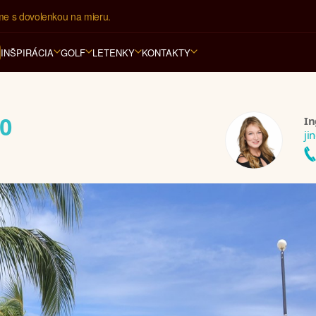
ovná kancelária na luxusnú dovolenku od 4.000 EUR.
INŠPIRÁCIA
GOLF
LETENKY
KONTAKTY
20
In
ji