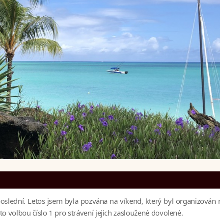
poslední. Letos jsem byla pozvána na víkend, který byl organizová
to volbou číslo 1 pro strávení jejich zasloužené dovolené.