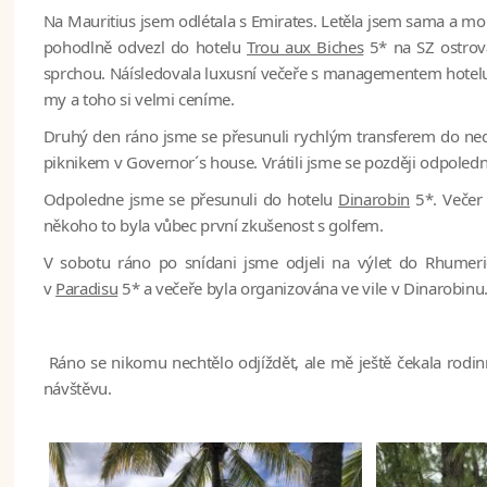
Na Mauritius jsem odlétala s Emirates. Letěla jsem sama a moh
pohodlně odvezl do hotelu
Trou aux Biches
5* na SZ ostrova
sprchou. Náísledovala luxusní večeře s managementem hotelu.
my a toho si velmi ceníme.
Druhý den ráno jsme se přesunuli rychlým transferem do ne
piknikem v Governor´s house. Vrátili jsme se později odpoledne
Odpoledne jsme se přesunuli do hotelu
Dinarobin
5*. Večer 
někoho to byla vůbec první zkušenost s golfem.
V sobotu ráno po snídani jsme odjeli na výlet do Rhumer
v
Paradisu
5* a večeře byla organizována ve vile v Dinarobinu. 
Ráno se nikomu nechtělo odjíždět, ale mě ještě čekala rodi
návštěvu.