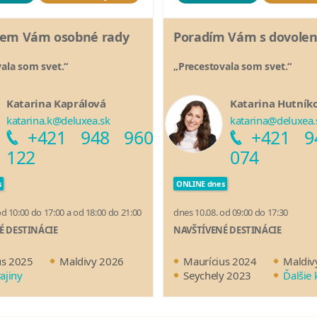
em Vám osobné rady
Poradím Vám s dovole
ala som svet.“
„Precestovala som svet.“
Katarina Kaprálová
Katarina Hutník
katarina.k@deluxea.sk
katarina@deluxea.
+421 948 960
+421 9
122
074
s
ONLINE dnes
od 10:00 do 17:00 a od 18:00 do 21:00
dnes 10.08. od 09:00 do 17:30
É DESTINÁCIE
NAVŠTÍVENÉ DESTINÁCIE
us 2025
Maldivy 2026
Maurícius 2024
Maldiv
rajiny
Seychely 2023
Ďalšie 