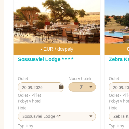
-
EUR /
dospelý
****
Sossusvlei Lodge
Zebra K
Odlet
Noci v hoteli
Odlet
7
Odlet - Přílet
Odlet - Příl
Pobyt v hoteli
Pobyt v hot
Hotel
Hotel
*
Sossusvlei Lodge 4
Zebra K
Typ izby
Typ izby