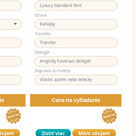
Luxury Standard Tent
Strava
Raňajky
Transfer
Transfer
Delegát
Anglicky hovoriaci delegát
Doprava do hotelu
Vlastní autem nebo letecky
ie
Cena na vyžiadanie
áujem
Zistiť viac
Mám záujem