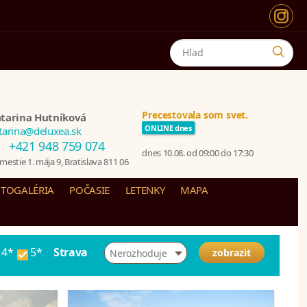
Precestovala som svet.
tarina Hutníková
ONLINE dnes
tarina@deluxea.sk
+421 948 759 074
dnes 10.08. od 09:00 do 17:30
estie 1. mája 9, Bratislava 811 06
TOGALÉRIA
POČASIE
LETENKY
MAPA
4*
5*
Strava
Nerozhoduje