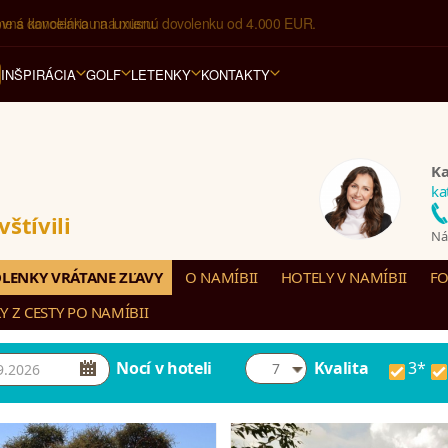
ovná kancelária na luxusnú dovolenku od 4.000 EUR.
INŠPIRÁCIA
GOLF
LETENKY
KONTAKTY
Ka
ka
štívili
Nám
LENKY VRÁTANE ZĽAVY
O NAMÍBII
HOTELY V NAMÍBII
FO
Y Z CESTY PO NAMÍBII
Nocí v hoteli
Kvalita
3*
7