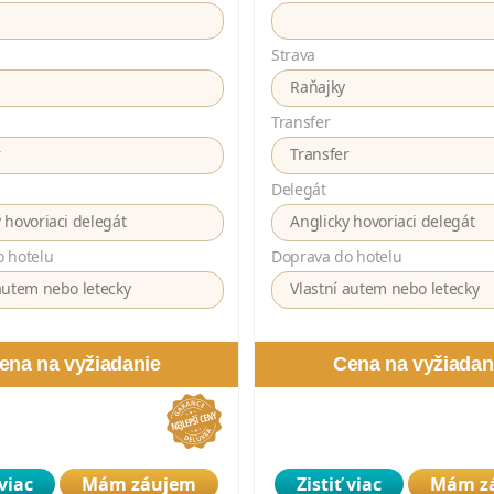
Strava
Raňajky
Transfer
r
Transfer
Delegát
 hovoriaci delegát
Anglicky hovoriaci delegát
 hotelu
Doprava do hotelu
autem nebo letecky
Vlastní autem nebo letecky
ena na vyžiadanie
Cena na vyžiadan
 viac
Mám záujem
Zistiť viac
Mám z