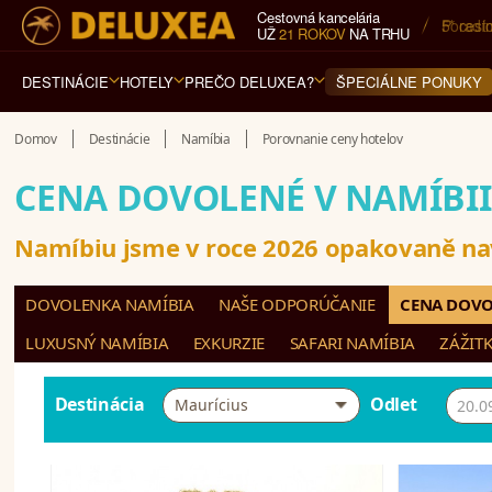
Cestovná kancelária
5* cest
UŽ
21 ROKOV
NA TRHU
DESTINÁCIE
HOTELY
PREČO DELUXEA?
ŠPECIÁLNE PONUKY
Domov
Destinácie
Namíbia
Porovnanie ceny hotelov
CENA DOVOLENÉ V NAMÍBII
Namíbiu jsme v roce 2026 opakovaně nav
DOVOLENKA NAMÍBIA
NAŠE ODPORÚČANIE
CENA DOVO
LUXUSNÝ NAMÍBIA
EXKURZIE
SAFARI NAMÍBIA
ZÁŽITK
Destinácia
Odlet
Maurícius