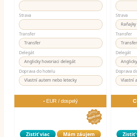
Strava
Strava
Raňajky
Transfer
Transfer
Transfer
Transfe
Delegát
Delegát
Anglicky hovoriaci delegát
Anglicky
Doprava do hotelu
Doprava do
Vlastní autem nebo letecky
Vlastní 
-
C
EUR /
dospelý
Zistiť viac
Mám záujem
Zistiť