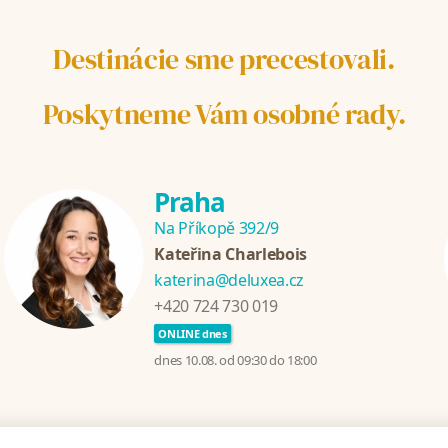
Destinácie sme precestovali.
Poskytneme Vám osobné rady.
Praha
Na Příkopě 392/9
Kateřina Charlebois
katerina@deluxea.cz
+420 724 730 019
ONLINE dnes
dnes 10.08. od 09:30 do 18:00