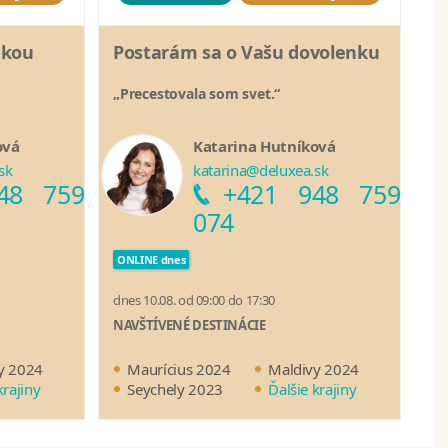
nkou
Postarám sa o Vašu dovolenku
„Precestovala som svet.“
ová
Katarina Hutníková
sk
katarina@deluxea.sk
48 759
+421 948 759
074
ONLINE dnes
dnes 10.08. od 09:00 do 17:30
NAVŠTÍVENÉ DESTINÁCIE
y 2024
Maurícius 2024
Maldivy 2024
krajiny
Seychely 2023
Ďalšie krajiny