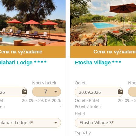
Cena na vyžiadanie
Cena na vyžiadani
****
***
alahari Lodge
Etosha Village
Noci v hoteli
Odlet
Noci
7
et
20. 09. - 29. 09. 2026
Odlet - Přílet
20. 09. - 
eli
-
Pobyt v hoteli
Hotel
*
*
alahari Lodge 4
Etosha Village 3
Typ izby