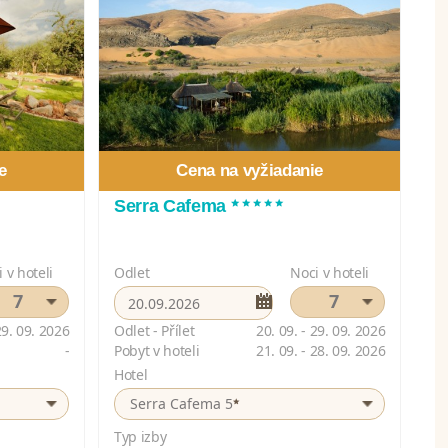
e
Cena na vyžiadanie
*****
Serra Cafema
 v hoteli
Odlet
Noci v hoteli
7
7
29. 09. 2026
Odlet - Přílet
20. 09. - 29. 09. 2026
-
Pobyt v hoteli
21. 09. - 28. 09. 2026
Hotel
*
Serra Cafema 5
Typ izby