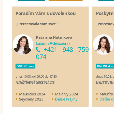
Poradím Vám s dovolenkou
Poskytn
„Precestovala som svet.“
„Precestov
Katarina Hutníková
katarina@deluxea.sk
+421 948 759
074
ONLINE dnes
ONLINE dne
dnes 10.08. od 09:00 do 17:30
dnes 10.08. 
NAVŠTÍVENÉ DESTINÁCIE
NAVŠTÍVEN
Maurícius 2024
Maldivy 2024
Mauríci
Seychely 2023
Ďalšie krajiny
Ďalšie k