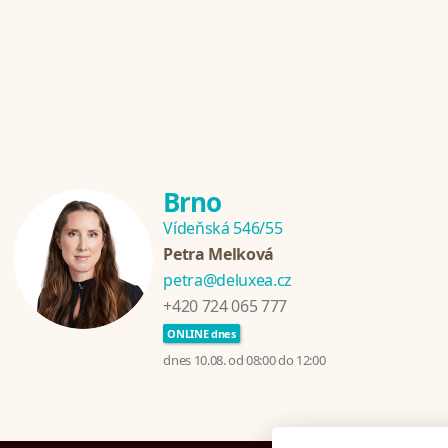
Brno
Vídeňská 546/55
Petra Melková
petra@deluxea.cz
+420 724 065 777
ONLINE dnes
dnes 10.08. od 08:00 do 12:00