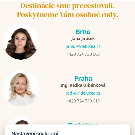
Destinácie sme precestovali.
Poskytneme Vám osobné rady.
Brno
Jana Jirásek
jana.j@deluxea.cz
+420 724 730 006
Praha
Ing. Radka Urbánková
radka@deluxea.cz
+420 724 730 013
Bratislava
Katarina Hutníková
Nastavení soukromí