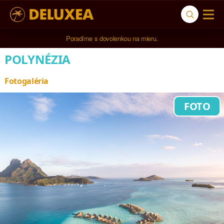
5* cestovná kancelária na luxusnú dovolenku od 4.000 EUR.
POLYNÉZIA
Fotogaléria
FOTO