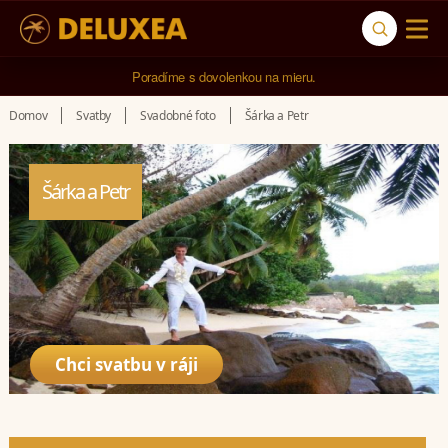
5* cestovná kancelária na luxusnú dovolenku od 4.000 EUR.
Poradíme s dovolenkou na mieru.
Domov
Svatby
Svadobné foto
Šárka a Petr
Šárka a Petr
Chci svatbu v ráji