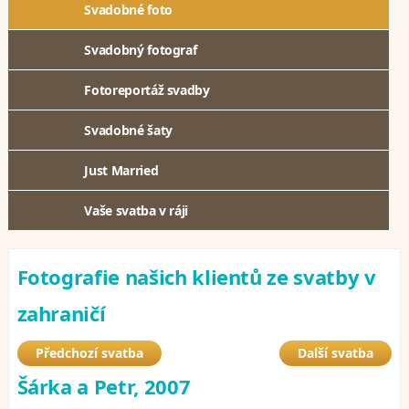
Svadobné foto
Svadobný fotograf
Fotoreportáž svadby
Svadobné šaty
Just Married
Vaše svatba v ráji
Fotografie našich klientů ze svatby v
zahraničí
Předchozí svatba
Další svatba
Šárka a Petr, 2007