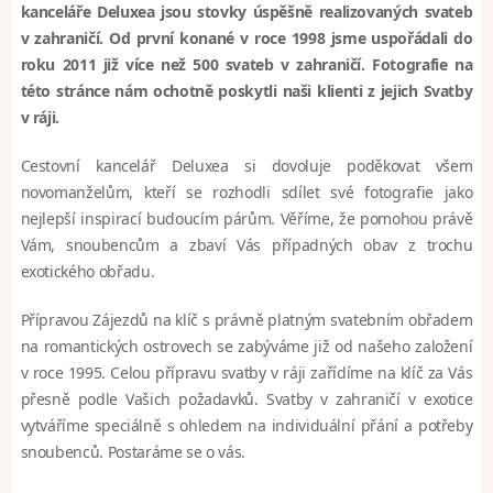
kanceláře Deluxea jsou stovky úspěšně realizovaných svateb
v zahraničí. Od první konané v roce 1998 jsme uspořádali do
roku 2011 již více než 500 svateb v zahraničí. Fotografie na
této stránce nám ochotně poskytli naši klienti z jejich Svatby
v ráji.
Cestovní kancelář Deluxea si dovoluje poděkovat všem
novomanželům, kteří se rozhodli sdílet své fotografie jako
nejlepší inspirací budoucím párům. Věříme, že pomohou právě
Vám, snoubencům a zbaví Vás případných obav z trochu
exotického obřadu.
Přípravou Zájezdů na klíč s právně platným svatebním obřadem
na romantických ostrovech se zabýváme již od našeho založení
v roce 1995. Celou přípravu svatby v ráji zařídíme na klíč za Vás
přesně podle Vašich požadavků. Svatby v zahraničí v exotice
vytváříme speciálně s ohledem na individuální přání a potřeby
snoubenců. Postaráme se o vás.