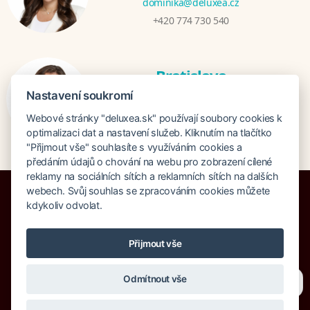
dominika@deluxea.cz
+420 774 730 540
Bratislava
Katarina Hutníková
Nastavení soukromí
katarina@deluxea.sk
Webové stránky "deluxea.sk" používají soubory cookies k
+421 948 759 074
optimalizaci dat a nastavení služeb. Kliknutím na tlačítko
"Přijmout vše" souhlasíte s využíváním cookies a
předáním údajů o chování na webu pro zobrazení cílené
reklamy na sociálních sítích a reklamních sítích na dalších
webech. Svůj souhlas se zpracováním cookies můžete
kdykoliv odvolat.
Poistenie proti úpadku 1 505 000 EUR
Přijmout vše
O spoločnosti
Naše ocenenie
Mapa stránok
Právna doložka
Potřebujete poradit?
Zeptejte se našeho asistenta
Vyhľadávanie
Cookies
Odmítnout vše
Chettyho
.
© Copyright DELUXEA a.s. 1995-2026