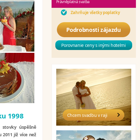
Právněplatná svatba
Zahrňuje všetky poplatky
Podrobnosti zájazdu
Porovnanie ceny s inými hotelmi
oku 1998
Chcem svadbu v raji
ou stovky úspěšně
 2011 již více než