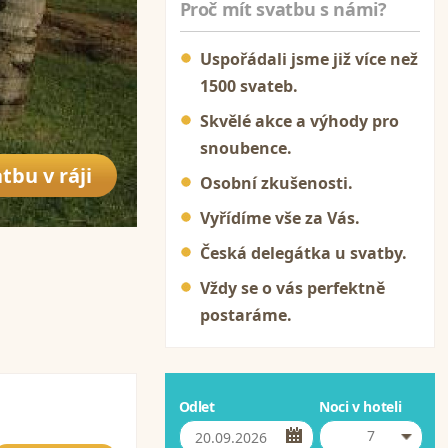
Proč mít svatbu s námi?
Uspořádali jsme již více než
1500 svateb.
Skvělé akce a výhody pro
snoubence.
tbu v ráji
Osobní zkušenosti.
Vyřídíme vše za Vás.
Česká delegátka u svatby.
Vždy se o vás perfektně
postaráme.
Odlet
Noci v hoteli
7