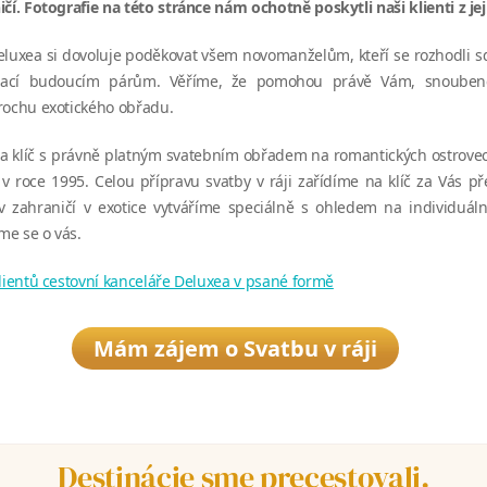
čí. Fotografie na této stránce nám ochotně poskytli naši klienti z jeji
eluxea si dovoluje poděkovat všem novomanželům, kteří se rozhodli sdí
pirací budoucím párům. Věříme, že pomohou právě Vám, snoube
rochu exotického obřadu.
a klíč s právně platným svatebním obřadem na romantických ostrovec
v roce 1995. Celou přípravu svatby v ráji zařídíme na klíč za Vás p
v zahraničí v exotice vytváříme speciálně s ohledem na individuáln
e se o vás.
klientů cestovní kanceláře Deluxea v psané formě
Mám zájem o Svatbu v ráji
Destinácie sme precestovali.