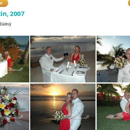
ba
in, 2007
 žádný