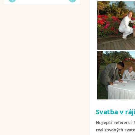
Svatba v ráj
Nejlepší referencí
realizovaných svate