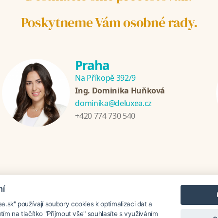
Poskytneme Vám osobné rady.
Praha
Na Příkopě 392/9
Ing. Dominika Huňková
dominika@deluxea.cz
+420 774 730 540
mí
ánia
Chorvátsko
Thajsko
Srí Lanka
Turecko
Grécko
.sk" používají soubory cookies k optimalizaci dat a
utím na tlačítko "Přijmout vše" souhlasíte s využíváním