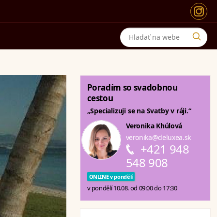
Poradím so svadobnou
cestou
„Specializuji se na Svatby v ráji.“
Veronika Khúlová
veronika@deluxea.sk
+421 948
548 908
ONLINE v pondělí
v pondělí 10.08. od 09:00 do 17:30