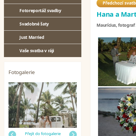
Předchozí svat
Fotoreportáž svadby
Hana a Mart
Svadobné šaty
Maurícius, fotograf
Just Married
Vaše svatba v ráji
Fotogalerie
Předchozí
Přejít do fotogalerie
Další