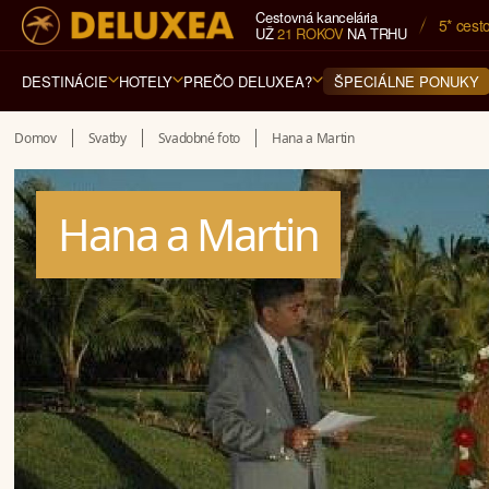
Cestovná kancelária
Navštívi
5* cest
UŽ
21 ROKOV
NA TRHU
DESTINÁCIE
HOTELY
PREČO DELUXEA?
ŠPECIÁLNE PONUKY
Domov
Svatby
Svadobné foto
Hana a Martin
Hana a Martin