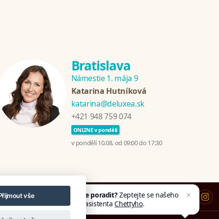
Bratislava
Námestie 1. mája 9
Katarina Hutníková
katarina@deluxea.sk
+421 948 759 074
ONLINE v pondělí
v pondělí 10.08. od 09:00 do 17:30
Potřebujete poradit?
Zeptejte se našeho
Přijmout vše
asistenta
Chettyho
.