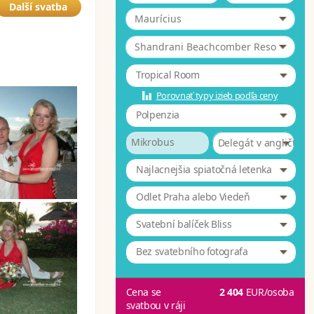
Další svatba
Maurícius
*
Shandrani Beachcomber Resort & 4
Tropical Room
Porovnať typy izieb podľa ceny
Polpenzia
Mikrobus
Delegát v angličtině
Najlacnejšia spiatočná letenka
Odlet Praha alebo Viedeň
Svatební balíček Bliss
Bez svatebního fotografa
Cena se
2 404
EUR
/osoba
svatbou v ráji