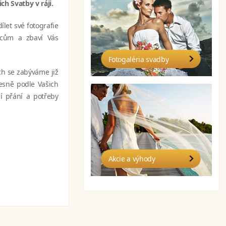
ch Svatby v ráji.
let své fotografie
ncům a zbaví Vás
Fotogaléria svadby
h se zabýváme již
řesně podle Vašich
í přání a potřeby
Akcie a výhody