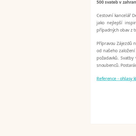
500 svateb v zahrani
Cestovní kancelář D
jako nejlepší ins
případných obav z t
Přípravou Zájezdů n
od našeho založení 
požadavků. Svatby 
snoubenců. Postarám
Reference - ohlasy 