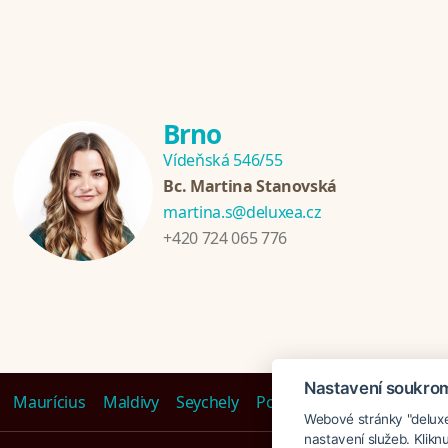
Brno
Vídeňská 546/55
Bc. Martina Stanovská
martina.s@deluxea.cz
+420 724 065 776
Nastavení soukro
Maurícius
Maldivy
Seychely
Polynézia
Emiráty
Tanz
Webové stránky "deluxea
nastavení služeb. Klikn