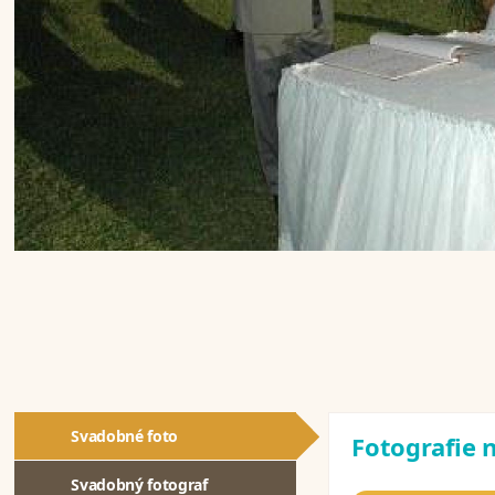
Svadobné foto
Fotografie n
Svadobný fotograf