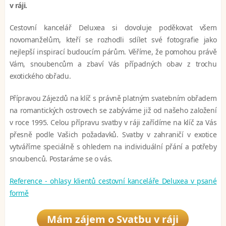
v ráji.
Cestovní kancelář Deluxea si dovoluje poděkovat všem
novomanželům, kteří se rozhodli sdílet své fotografie jako
nejlepší inspirací budoucím párům. Věříme, že pomohou právě
Vám, snoubencům a zbaví Vás případných obav z trochu
exotického obřadu.
Přípravou Zájezdů na klíč s právně platným svatebním obřadem
na romantických ostrovech se zabýváme již od našeho založení
v roce 1995. Celou přípravu svatby v ráji zařídíme na klíč za Vás
přesně podle Vašich požadavků. Svatby v zahraničí v exotice
vytváříme speciálně s ohledem na individuální přání a potřeby
snoubenců. Postaráme se o vás.
Reference - ohlasy klientů cestovní kanceláře Deluxea v psané
formě
Mám zájem o Svatbu v ráji