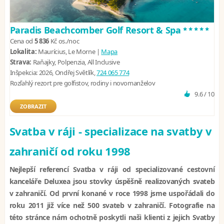
*****
Paradis Beachcomber Golf Resort & Spa
Cena od
5 836
Kč
os./noc
Lokalita:
Maurícius, Le Morne |
Mapa
Strava:
Raňajky, Polpenzia, All Inclusive
Inšpekcia:
2026, Ondřej Světlík,
724 065 774
Rozľahlý rezort pre golfistov, rodiny i novomanželov
9.6 / 10
ZOBRAZIT
Svatba v ráji - specializace na svatby v
zahraničí od roku 1998
Nejlepší referencí Svatba v ráji od specializované cestovní
kanceláře Deluxea jsou stovky úspěšně realizovaných svateb
v zahraničí. Od první konané v roce 1998 jsme uspořádali do
roku 2011 již více než 500 svateb v zahraničí. Fotografie na
této stránce nám ochotně poskytli naši klienti z jejich Svatby