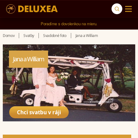
5* cestovná kancelária na luxusnú dovolenku od 4.000 EUR.
Domov
Svatby
Svadobné foto
Jana a William
Jana a William
Chci svatbu v ráji