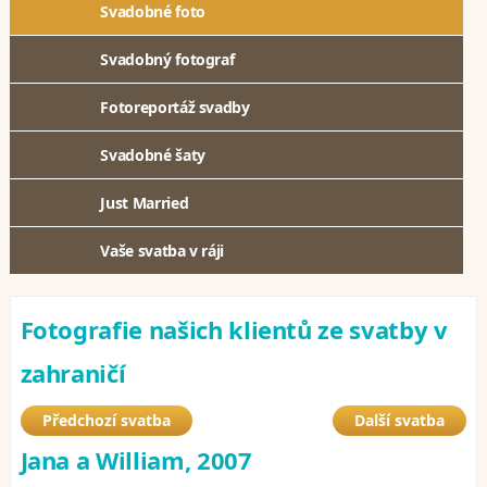
Svadobné foto
Svadobný fotograf
Fotoreportáž svadby
Svadobné šaty
Just Married
Vaše svatba v ráji
Fotografie našich klientů ze svatby v
zahraničí
Předchozí svatba
Další svatba
Jana a William, 2007