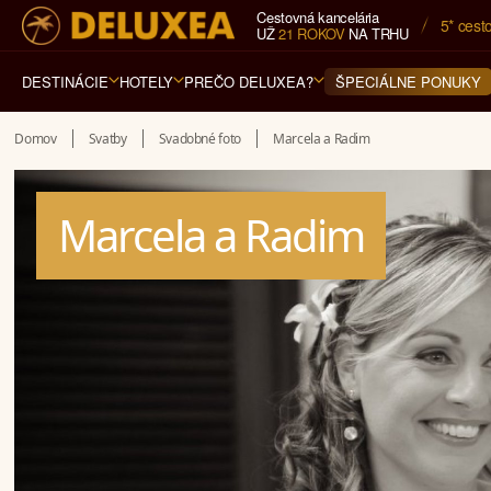
Cestovná kancelária
5* cest
UŽ
21 ROKOV
NA TRHU
DESTINÁCIE
HOTELY
PREČO DELUXEA?
ŠPECIÁLNE PONUKY
Domov
Svatby
Svadobné foto
Marcela a Radim
Marcela a Radim