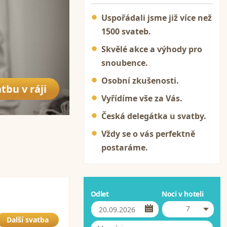
Uspořádali jsme již více než
1500 svateb.
Skvělé akce a výhody pro
snoubence.
Osobní zkušenosti.
tbu v ráji
Vyřídíme vše za Vás.
Česká delegátka u svatby.
Vždy se o vás perfektně
postaráme.
Odlet
Noci v hoteli
7
Další svatba