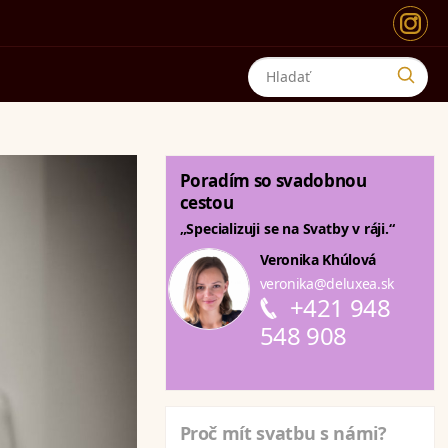
Poradím so svadobnou
cestou
„Specializuji se na Svatby v ráji.“
Veronika Khúlová
veronika@deluxea.sk
+421 948
548 908
Proč mít svatbu s námi?