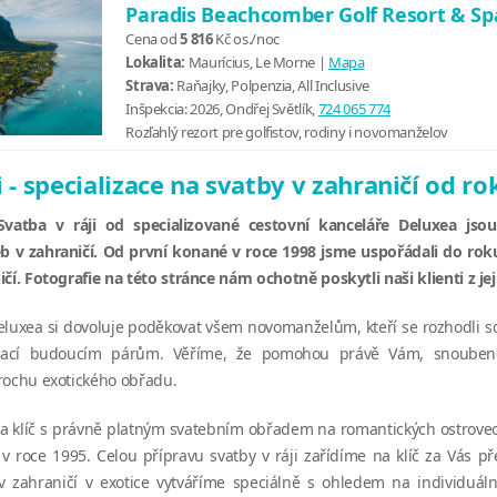
Paradis Beachcomber Golf Resort & S
Cena od
5 816
Kč
os./noc
Lokalita:
Maurícius, Le Morne |
Mapa
Strava:
Raňajky, Polpenzia, All Inclusive
Inšpekcia:
2026, Ondřej Světlík,
724 065 774
Rozľahlý rezort pre golfistov, rodiny i novomanželov
i - specializace na svatby v zahraničí od r
 Svatba v ráji od specializované cestovní kanceláře Deluxea js
b v zahraničí. Od první konané v roce 1998 jsme uspořádali do roku
čí. Fotografie na této stránce nám ochotně poskytli naši klienti z jeji
eluxea si dovoluje poděkovat všem novomanželům, kteří se rozhodli sdí
pirací budoucím párům. Věříme, že pomohou právě Vám, snoube
rochu exotického obřadu.
a klíč s právně platným svatebním obřadem na romantických ostrovec
v roce 1995. Celou přípravu svatby v ráji zařídíme na klíč za Vás p
v zahraničí v exotice vytváříme speciálně s ohledem na individuáln