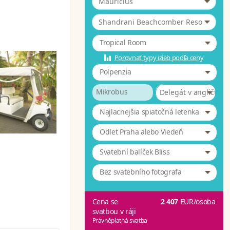
Maurícius
*
Shandrani Beachcomber Resort & 4
Tropical Room
Porovnať typy izieb podľa ceny
Polpenzia
Mikrobus
Delegát v angličtině
Najlacnejšia spiatočná letenka
Odlet Praha alebo Viedeň
Svatební balíček Bliss
Bez svatebního fotografa
Cena se
2 407
EUR
/osoba
svatbou v ráji
Právněplatná svatba