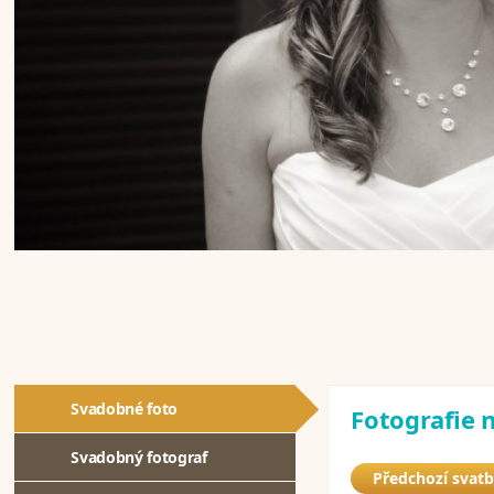
Svadobné foto
Fotografie n
Svadobný fotograf
Předchozí svat