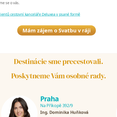
e se o vás.
klientů cestovní kanceláře Deluxea v psané formě
Mám zájem o Svatbu v ráji
Destinácie sme precestovali.
Poskytneme Vám osobné rady.
Praha
Na Příkopě 392/9
Ing. Dominika Huňková