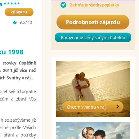
*****
pa
Zahrňuje všetky poplatky
ZOBRAZIT
Podrobnosti zájazdu
9.6 / 10
Porovnanie ceny s inými hotelmi
oku 1998
ou stovky úspěšně
 2011 již více než
ch Svatby v ráji.
let své fotografie
ncům a zbaví Vás
Chcem svadbu v raji
h se zabýváme již
řesně podle Vašich
í přání a potřeby