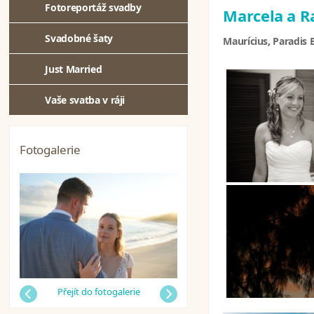
Fotoreportáž svadby
Marcela a R
Svadobné šaty
Maurícius, Paradis
Just Married
Vaše svatba v ráji
Fotogalerie
Předchozí
Přejít do fotogalerie
Další