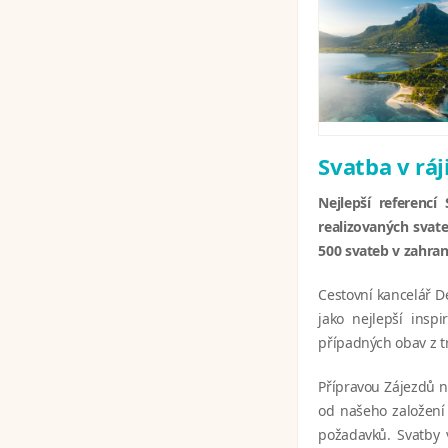
Svatba v ráj
Nejlepší referencí
realizovaných svate
500 svateb v zahrani
Cestovní kancelář D
jako nejlepší ins
případných obav z t
Přípravou Zájezdů n
od našeho založení 
požadavků. Svatby 