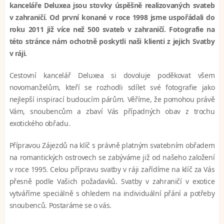
kanceláře Deluxea jsou stovky úspěšně realizovaných svateb
v zahraničí. Od první konané v roce 1998 jsme uspořádali do
roku 2011 již více než 500 svateb v zahraničí. Fotografie na
této stránce nám ochotně poskytli naši klienti z jejich Svatby
v ráji.
Cestovní kancelář Deluxea si dovoluje poděkovat všem
novomanželům, kteří se rozhodli sdílet své fotografie jako
nejlepší inspirací budoucím párům. Věříme, že pomohou právě
Vám, snoubencům a zbaví Vás případných obav z trochu
exotického obřadu.
Přípravou Zájezdů na klíč s právně platným svatebním obřadem
na romantických ostrovech se zabýváme již od našeho založení
v roce 1995. Celou přípravu svatby v ráji zařídíme na klíč za Vás
přesně podle Vašich požadavků. Svatby v zahraničí v exotice
vytváříme speciálně s ohledem na individuální přání a potřeby
snoubenců. Postaráme se o vás.