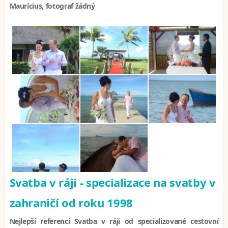
Maurícius, fotograf žádný
Svatba v ráji - specializace na svatby v
zahraničí od roku 1998
Nejlepší referencí Svatba v ráji od specializované cestovní