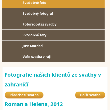
Svadobné foto
Svadobný fotograf
Fotoreportáž svadby
Svadobné šaty
Just Married
Vaše svatba v ráji
Fotografie našich klientů ze svatby v
zahraničí
Předchozí svatba
Další svatba
Roman a Helena, 2012