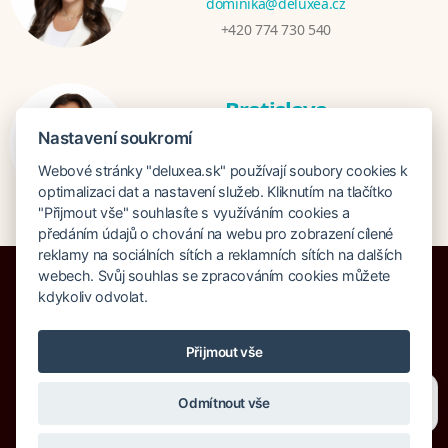
dominika@deluxea.cz
+420 774 730 540
Bratislava
Mgr. Zuzana Zjavková
Nastavení soukromí
zuzana@deluxea.sk
Webové stránky "deluxea.sk" používají soubory cookies k
+421 915 647 333
optimalizaci dat a nastavení služeb. Kliknutím na tlačítko
"Přijmout vše" souhlasíte s využíváním cookies a
předáním údajů o chování na webu pro zobrazení cílené
reklamy na sociálních sítích a reklamních sítích na dalších
webech. Svůj souhlas se zpracováním cookies můžete
kdykoliv odvolat.
Poistenie proti úpadku 1 505 000 EUR
Přijmout vše
O spoločnosti
Naše ocenenie
Mapa stránok
Právna doložka
Potřebujete poradit?
Zeptejte se našeho asistenta
Vyhľadávanie
Cookies
Odmítnout vše
Chettyho
.
© Copyright DELUXEA a.s. 1995-2026