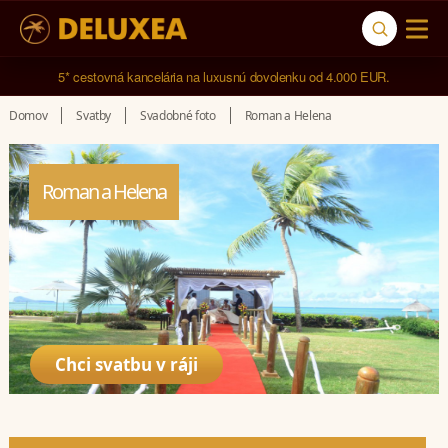
5* cestovná kancelária na luxusnú dovolenku od 4.000 EUR.
Domov
Svatby
Svadobné foto
Roman a Helena
Roman a Helena
Chci svatbu v ráji