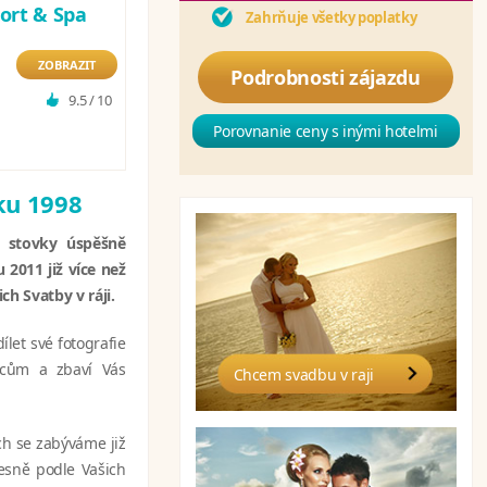
ort & Spa
Zahrňuje všetky poplatky
ZOBRAZIT
Podrobnosti zájazdu
9.5 / 10
Porovnanie ceny s inými hotelmi
oku 1998
ou stovky úspěšně
 2011 již více než
ch Svatby v ráji.
let své fotografie
ncům a zbaví Vás
Chcem svadbu v raji
h se zabýváme již
řesně podle Vašich