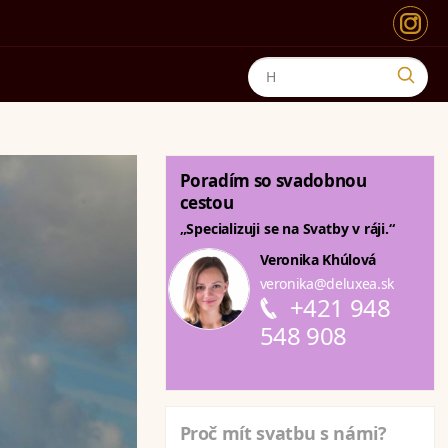
Poradím so svadobnou
cestou
„Specializuji se na Svatby v ráji.“
Veronika Khúlová
veronika@deluxea.sk
+421 948
548 908
Proč mít svatbu s námi?