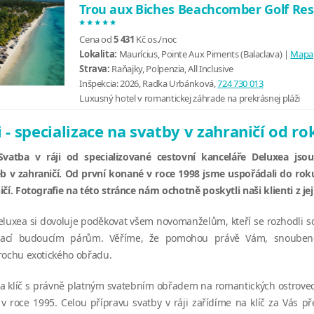
Trou aux Biches Beachcomber Golf Res
*****
Cena od
5 431
Kč
os./noc
Lokalita:
Maurícius, Pointe Aux Piments (Balaclava) |
Mapa
Strava:
Raňajky, Polpenzia, All Inclusive
Inšpekcia:
2026, Radka Urbánková,
724 730 013
Luxusný hotel v romantickej záhrade na prekrásnej pláži
i - specializace na svatby v zahraničí od r
 Svatba v ráji od specializované cestovní kanceláře Deluxea js
b v zahraničí. Od první konané v roce 1998 jsme uspořádali do roku
čí. Fotografie na této stránce nám ochotně poskytli naši klienti z jeji
eluxea si dovoluje poděkovat všem novomanželům, kteří se rozhodli sdí
pirací budoucím párům. Věříme, že pomohou právě Vám, snoube
rochu exotického obřadu.
a klíč s právně platným svatebním obřadem na romantických ostrovec
v roce 1995. Celou přípravu svatby v ráji zařídíme na klíč za Vás p