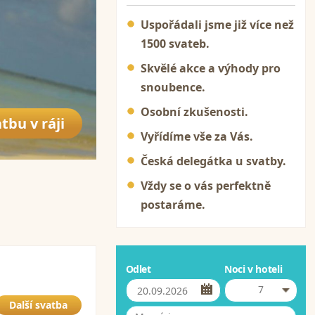
Uspořádali jsme již více než
1500 svateb.
Skvělé akce a výhody pro
snoubence.
Osobní zkušenosti.
tbu v ráji
Vyřídíme vše za Vás.
Česká delegátka u svatby.
Vždy se o vás perfektně
postaráme.
Odlet
Noci v hoteli
7
Další svatba