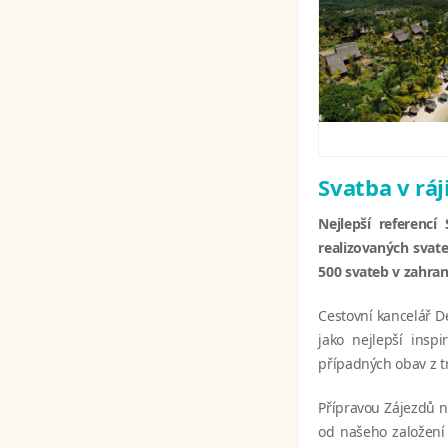
Svatba v ráj
Nejlepší referencí
realizovaných svate
500 svateb v zahrani
Cestovní kancelář D
jako nejlepší ins
případných obav z t
Přípravou Zájezdů n
od našeho založení 