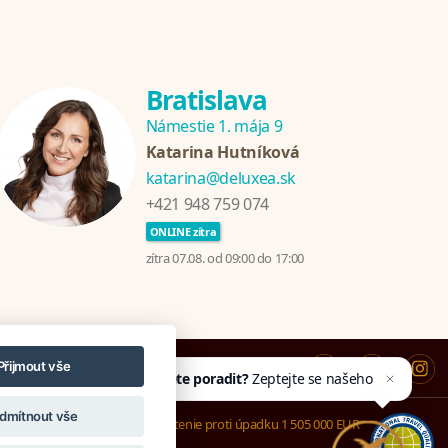
Bratislava
Námestie 1. mája 9
Katarina Hutníková
katarina@deluxea.sk
+421 948 759 074
ONLINE zítra
zítra 07.08. od 09:00 do 17:00
Potřebujete poradit?
Zeptejte se našeho
Přijmout vše
asistenta
Chettyho
.
dmítnout vše
Poistenie proti úpadku 1 505 000 EUR