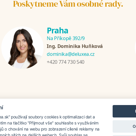
Poskytneme Vám osobné rady.
Praha
Na Příkopě 392/9
Ing. Dominika Huňková
dominika@deluxea.cz
+420 774 730 540
mí
ánia
Chorvátsko
Thajsko
Srí Lanka
Turecko
Grécko
.sk" používají soubory cookies k optimalizaci dat a
utím na tlačítko "Přijmout vše" souhlasíte s využíváním
O
jů o chování na webu pro zobrazení cílené reklamy na
lamních sítích na dalších webech. Svůj souhlas se