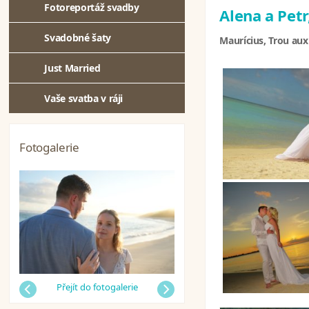
Fotoreportáž svadby
Alena a Petr
Svadobné šaty
Maurícius, Trou au
Just Married
Vaše svatba v ráji
Fotogalerie
Předchozí
Přejít do fotogalerie
Další