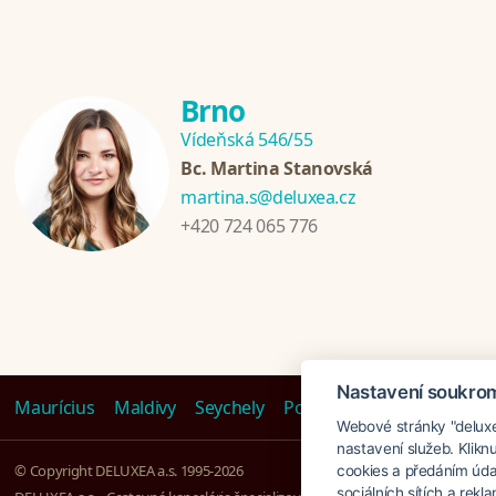
Brno
Vídeňská 546/55
Bc. Martina Stanovská
martina.s@deluxea.cz
+420 724 065 776
Nastavení soukro
Maurícius
Maldivy
Seychely
Polynézia
Emiráty
Tanz
Webové stránky "deluxea
nastavení služeb. Klikn
© Copyright DELUXEA a.s. 1995-2026
cookies a předáním úda
sociálních sítích a rek