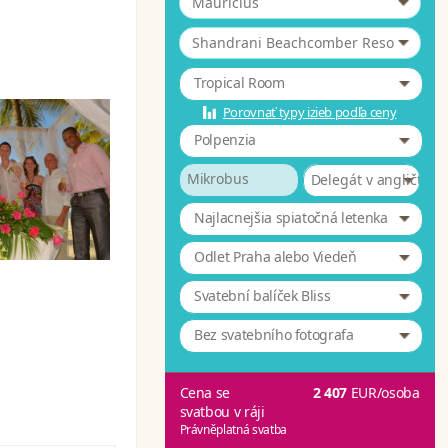
Maurícius
*
Shandrani Beachcomber Resort & 4
Tropical Room
Porovnať typy izieb podľa ceny
Polpenzia
Mikrobus
Delegát v angličtině
Najlacnejšia spiatočná letenka
Odlet Praha alebo Viedeň
Svatební balíček Bliss
Bez svatebního fotografa
Cena se
2 407
EUR
/osoba
svatbou v ráji
Právněplatná svatba