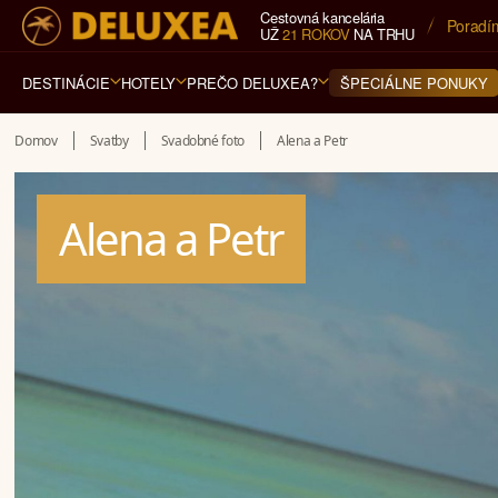
Cestovná kancelária
5* cest
UŽ
21 ROKOV
NA TRHU
DESTINÁCIE
HOTELY
PREČO DELUXEA?
ŠPECIÁLNE PONUKY
Domov
Svatby
Svadobné foto
Alena a Petr
Alena a Petr