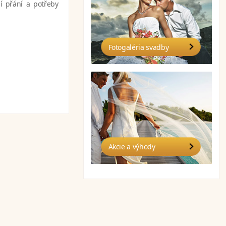
í přání a potřeby
Fotogaléria svadby
Akcie a výhody