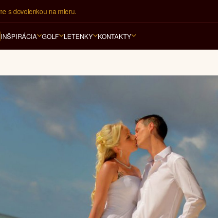
ovná kancelária na luxusnú dovolenku od 4.000 EUR.
INŠPIRÁCIA
GOLF
LETENKY
KONTAKTY