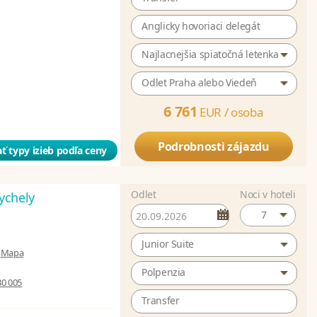
Anglicky hovoriaci delegát
Najlacnejšia spiatočná letenka
Odlet Praha alebo Viedeň
6 761
EUR /
osoba
Podrobnosti zájazdu
ť typy izieb podľa ceny
Odlet
Noci v hoteli
ychely
7
Junior Suite
|
Mapa
Polpenzia
30 005
Transfer