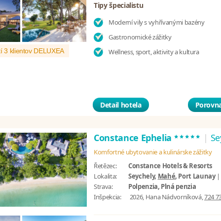
Tipy špecialistu
Moderní vily s vyhřívanými bazény
Gastronomické zážitky
í 3 klientov DELUXEA
Wellness, sport, aktivity a kultura
Detail hotela
Porovna
*****
Constance Ephelia
|
Se
Komfortné ubytovanie a kulinárske zážitky
Řetězec:
Constance Hotels & Resorts
Lokalita:
Seychely,
Mahé
, Port Launay
Strava:
Polpenzia, Plná penzia
Inšpekcia:
2026, Hana Nádvorníková,
724 7