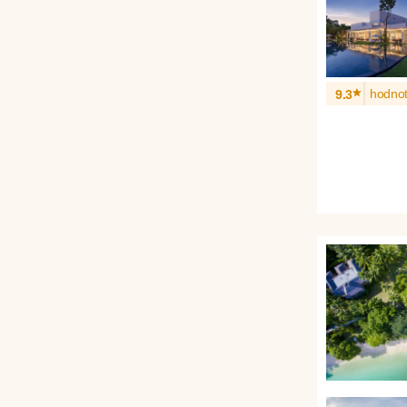
*
hodnot
9.3