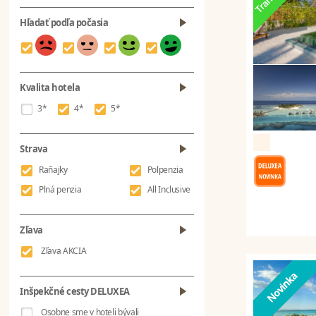
Hľadať podľa počasia
Kvalita hotela
3*
4*
5*
Strava
Raňajky
Polpenzia
Plná penzia
All Inclusive
Zľava
Zľava AKCIA
Inšpekčné cesty DELUXEA
Osobne sme v hoteli bývali