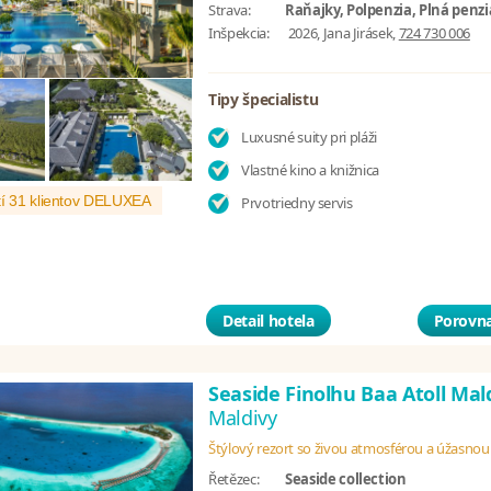
Strava:
Raňajky, Polpenzia, Plná penzi
Inšpekcia:
2026, Jana Jirásek,
724 730 006
Tipy špecialistu
Luxusné suity pri pláži
Vlastné kino a knižnica
í 31 klientov DELUXEA
Prvotriedny servis
Detail hotela
Porovna
Seaside Finolhu Baa Atoll Mal
Maldivy
Štýlový rezort so živou atmosférou a úžasno
Řetězec:
Seaside collection