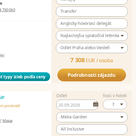
ve
4 730 063
Transfer
Anglicky hovoriaci delegát
Najlacnejšia spiatočná letenka
Odlet Praha alebo Viedeň
ití
7 308
EUR /
osoba
Podrobnosti zájazdu
ť typy izieb podľa ceny
Odlet
Noci v hoteli
ar
7
om prostredí
Melia Garden
|
Mapa
All Inclusive