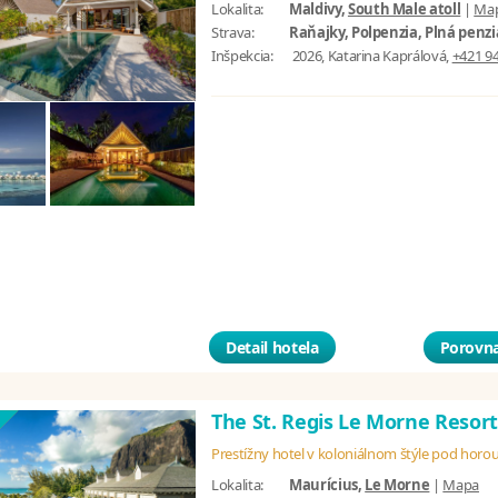
Lokalita:
Maldivy,
South Male atoll
|
Ma
Strava:
Raňajky, Polpenzia, Plná penzia
Inšpekcia:
2026, Katarina Kaprálová,
+421 94
Detail hotela
Porovna
The St. Regis Le Morne Resor
Prestížny hotel v koloniálnom štýle pod horo
Lokalita:
Maurícius,
Le Morne
|
Mapa