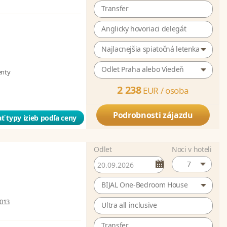
Transfer
Anglicky hovoriaci delegát
Najlacnejšia spiatočná letenka
Odlet Praha alebo Viedeň
enty
2 238
EUR /
osoba
Podrobnosti zájazdu
ť typy izieb podľa ceny
Odlet
Noci v hoteli
7
BIJAL One-Bedroom House
 013
Ultra all inclusive
Transfer