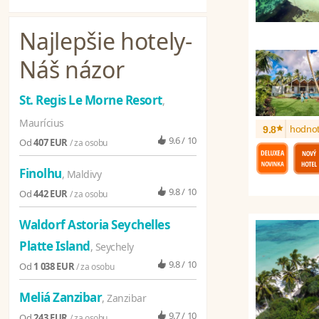
Najlepšie hotely
-
Náš názor
St. Regis Le Morne Resort
,
Maurícius
*
hodnot
9.8
9.6 / 10
Od
407 EUR
/ za osobu
Finolhu
, Maldivy
9.8 / 10
Od
442 EUR
/ za osobu
Waldorf Astoria Seychelles
Platte Island
, Seychely
9.8 / 10
Od
1 038 EUR
/ za osobu
Meliá Zanzibar
, Zanzibar
9.7 / 10
Od
243 EUR
/ za osobu