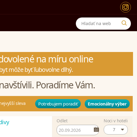
a dovolené na míru online
byt môže byť ľubovolne dlhý.
navštívili. Poradíme Vám.
nejvyšší sleva
Potrebujem poradiť
Emocionálny výber
Odlet
Noci v hoteli
divy
7