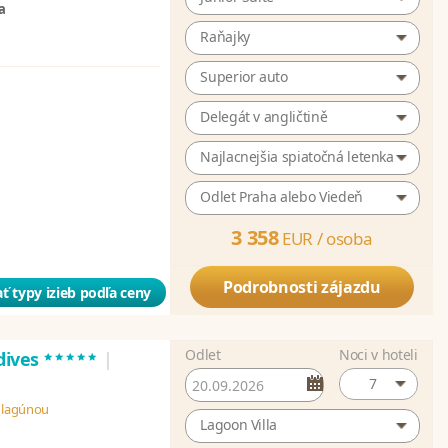
a
Raňajky
Superior auto
Delegát v angličtině
Najlacnejšia spiatočná letenka
Odlet Praha alebo Viedeň
3 358
EUR /
osoba
Podrobnosti zájazdu
ť typy izieb podľa ceny
Odlet
Noci v hoteli
*****
dives
|
7
u lagúnou
Lagoon Villa