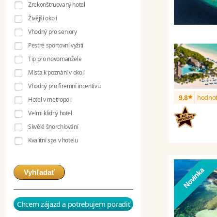
Zrekonštruovaný hotel
Živější okolí
Vhodný pro seniory
Pestré sportovní vyžití
Tip pro novomanžele
Místa k poznání v okolí
Vhodný pro firemní incentivu
*
hodnot
9.8
Hotel v metropoli
Velmi klidný hotel
Skvělé šnorchlování
Kvalitní spa v hotelu
Vyhľadať
Chcem zájazd a potrebujem poradiť