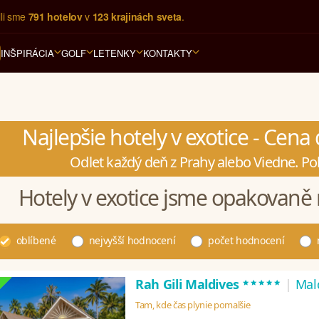
li sme 
e s dovolenkou na mieru.
791 hotelov
 v 
123 krajinách sveta
.
INŠPIRÁCIA
GOLF
LETENKY
KONTAKTY
Najlepšie hotely v exotice - Cen
Odlet každý deň z Prahy alebo Viedne. Po
Hotely v exotice jsme opakovaně 
oblíbené
nejvyšší hodnocení
počet hodnocení
*****
Rah Gili Maldives
|
Mal
Tam, kde čas plynie pomalšie