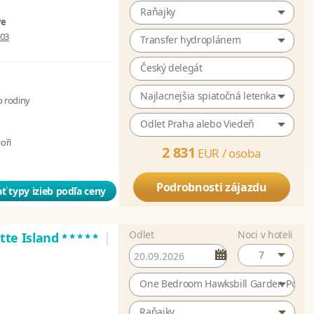
Raňajky
ve
003
Transfer hydroplánem
Český delegát
Najlacnejšia spiatočná letenka
o rodiny
Odlet Praha alebo Viedeň
moři
2 831
EUR /
osoba
Podrobnosti zájazdu
ť typy izieb podľa ceny
Odlet
Noci v hoteli
*****
atte Island
|
7
One Bedroom Hawksbill Garden Pool Vi
Raňajky