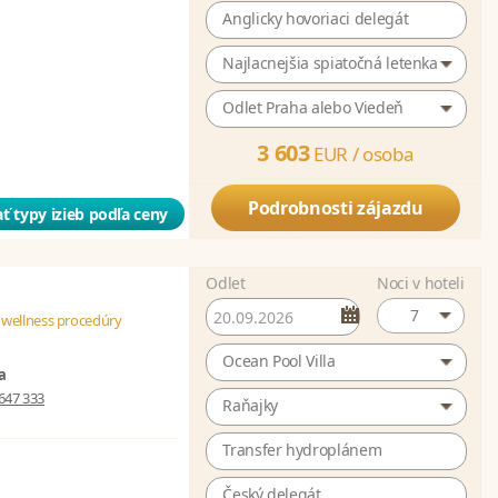
Anglicky hovoriaci delegát
Najlacnejšia spiatočná letenka
Odlet Praha alebo Viedeň
3 603
EUR /
osoba
Podrobnosti zájazdu
ť typy izieb podľa ceny
Odlet
Noci v hoteli
7
 wellness procedúry
Ocean Pool Villa
a
647 333
Raňajky
Transfer hydroplánem
Český delegát