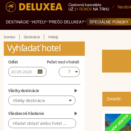
Cestovná kancelária
Navštívi
Poradím
UŽ
21 ROKOV
NA TRHU
DESTINÁCIE
HOTELY
PREČO DELUXEA?
ŠPECIÁLNE PONUKY
Domov
Destinácie
Hotely
Vyhľadať hotel
Odlet
Počet nocí v hoteli
7
Všetky destinácie
Zoradiť:
Všetky destinácie
Všeobecné hľadanie