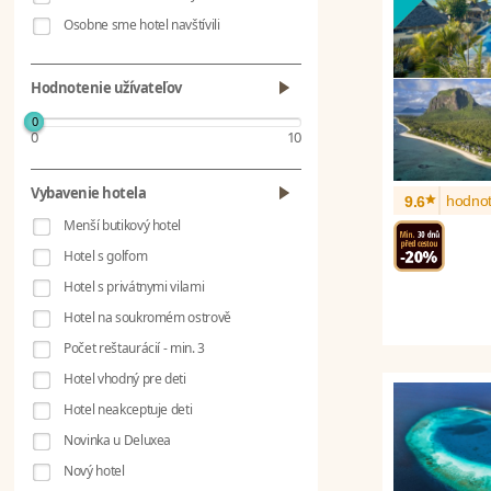
Osobne sme hotel navštívili
Hodnotenie užívateľov
0
0
10
Vybavenie hotela
*
hodnot
9.6
Menší butikový hotel
Hotel s golfom
Hotel s privátnymi vilami
Hotel na soukromém ostrově
Počet reštaurácií - min. 3
Hotel vhodný pre deti
Hotel neakceptuje deti
Novinka u Deluxea
Nový hotel