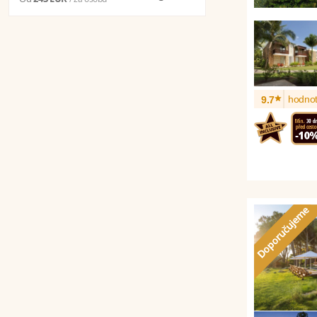
*
hodnot
9.7