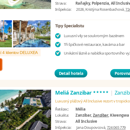
Strava:
Raňajky, Polpenzia, All Inclusi
Inšpekcia:
2026, Kristýna Rosenbachová,
72
Tipy špecialistu
Luxusní vily se soukromým bazénem
Tři špičkové restaurace, kavárna a bar
í 4 klientov DELUXEA
Unikátní lázně a nabídka sportovního vyž
Detail hotela
Porovna
*****
Meliá Zanzibar
|
Zanzib
Luxusný plážový All Inclusive rezort v tropick
Řetězec:
Mélia
Lokalita:
Zanzibar,
Zanzibar
, Kiwengwa
Strava:
All Inclusive
Inšpekcia:
Jana Doupovcová,
724 065 779