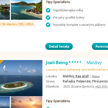
Tipy špecialistu
Najobľúbenejšia voľba
Pre páry aj veľké rodiny
í 96 klientov DELUXEA
Rozsiahly komplex s viacerými plážami
Detail hotela
Porovna
*****
Joali Being
|
Maldivy
Luxusný rezort zameraný na transformačné a
Lokalita:
Maldivy,
Raa atoll
|
Mapa
Strava:
Raňajky, Polpenzia, Plná penzi
Inšpekcia:
2025, Zuzana Zjavková,
+421 915 
Tipy špecialistu