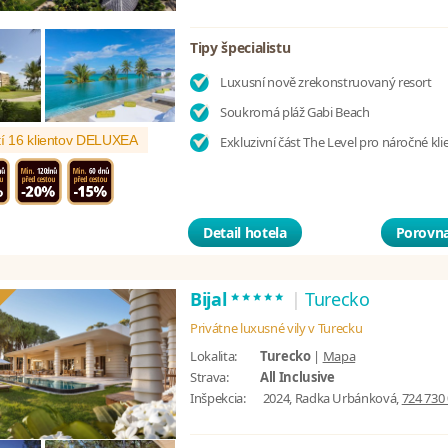
Tipy špecialistu
Luxusní nově zrekonstruovaný resort
Soukromá pláž Gabi Beach
í 16 klientov DELUXEA
Exkluzivní část The Level pro náročné kli
Detail hotela
Porovna
*****
Bijal
|
Turecko
Privátne luxusné vily v Turecku
Lokalita:
Turecko
|
Mapa
Strava:
All Inclusive
Inšpekcia:
2024, Radka Urbánková,
724 730