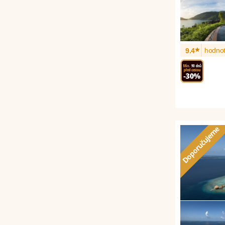
*
hodnot
9.4