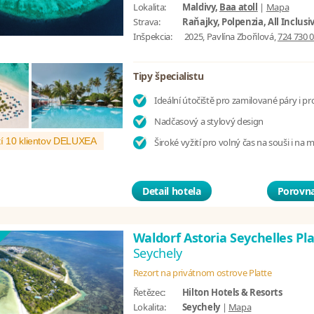
Lokalita:
Maldivy,
Baa atoll
|
Mapa
Strava:
Raňajky, Polpenzia, All Inclusi
Inšpekcia:
2025, Pavlína Zbořilová,
724 730 
Tipy špecialistu
Ideální útočiště pro zamilované páry i pr
Nadčasový a stylový design
í 10 klientov DELUXEA
Široké vyžití pro volný čas na souši i na 
Detail hotela
Porovna
Waldorf Astoria Seychelles Pl
Seychely
Rezort na privátnom ostrove Platte
Řetězec:
Hilton Hotels & Resorts
Lokalita:
Seychely
|
Mapa