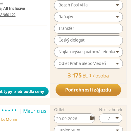
pa
Beach Pool Villa
, All Inclusive
8 960 122
Raňajky
Transfer
Český delegát
Najlacnejšia spiatočná letenka
Odlet Praha alebo Viedeň
3 175
EUR /
osoba
Podrobnosti zájazdu
ť typy izieb podľa ceny
Odlet
Noci v hoteli
*****
t
|
Maurícius
7
u Le Morne
Junior Suite