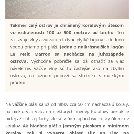
Takmer celý ostrov je chránený koralovým útesom
vo vzdialenosti 100 až 500 metrov od brehu.
Ten
zastavuje vlny a vytvára relatívne plytké lagúny s kľudnou
vodou priamo pri pláži.
Jedna z najkrásnejších lagún
Le Petit Marron sa nachádza na juhozápade
ostrova.
Východné pobrežie sa dá označiť za viac
náveterné. Väčšie vlny sú tu častejšie ako na zbytku
ostrova, na južnom pobreží sa stretnete s morskými
prúdmi.
Na väčšine pláží sa už od hĺbky cca 50 cm nachádzajú koraly,
na niektorých viac, na niektorých menej. Koralový piesok je
bielej až zlatistej farby, ale sú v ňom aj hrubšie kúsky úlomkov
koralov.
Ak hľadáte pláž s jemným pieskom a minimom
koralov, tak si vyberte oblasť Flic en Flac na