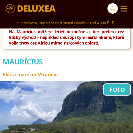
5* cestovná kancelária na luxusnú dovolenku od 4.000 EUR.
Na Maurícius môžete letieť bezpečne aj bez preletu cez
Blízky východ – napríklad s európskymi aerolinkami, ktoré
volia trasy cez Afriku mimo rizikových oblastí.
MAURÍCIUS
Pláž a more na Mauríciu
FOTO