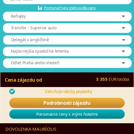
Porovnať typy izieb podľa ceny
Raňajky
Transfer - Superior auto
Delegát v angličtině
Najlacnejšia spiatočná letenka
Odlet Praha alebo Viedeň
3 355
EUR
/
osoba
Cena zájazdu od
Zahrňuje všetky poplatky
Podrobnosti zájazdu
Porovnanie ceny s inými hotelmi
DOVOLENKA MAURÍCIUS