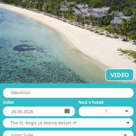
VIDEO
Maurícius
Odlet
Noci v hoteli
7
*
The St. Regis Le Morne Resort 5
Junior Suite