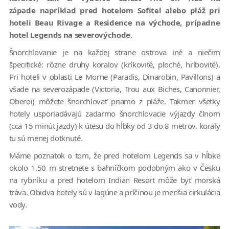
západe napríklad pred hotelom Sofitel alebo pláž pri
hoteli Beau Rivage a Residence na východe, prípadne
hotel Legends na severovýchode.
Šnorchlovanie je na každej strane ostrova iné a niečim
špecifické: rôzne druhy koralov (kríkovité, ploché, hríbovité).
Pri hoteli v oblasti Le Morne (Paradis, Dinarobin, Pavillons) a
všade na severozápade (Victoria, Trou aux Biches, Canonnier,
Oberoi) môžete šnorchlovať priamo z pláže. Takmer všetky
hotely usporiadávajú zadarmo šnorchlovacie výjazdy člnom
(cca 15 minút jazdy) k útesu do hĺbky od 3 do 8 metrov, koraly
tu sú menej dotknuté.
Máme poznatok o tom, že pred hotelom Legends sa v hĺbke
okolo 1,50 m stretnete s bahníčkom podobným ako v Česku
na rybníku a pred hotelom Indian Resort môže byť morská
tráva. Obidva hotely sú v lagúne a príčinou je menšia cirkulácia
vody.