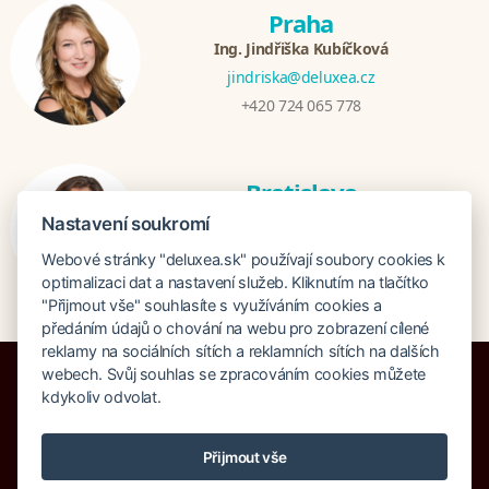
Praha
Ing. Jindřiška Kubíčková
jindriska@deluxea.cz
+420 724 065 778
Bratislava
Katarina Hutníková
Nastavení soukromí
katarina@deluxea.sk
Webové stránky "deluxea.sk" používají soubory cookies k
+421 948 759 074
optimalizaci dat a nastavení služeb. Kliknutím na tlačítko
"Přijmout vše" souhlasíte s využíváním cookies a
předáním údajů o chování na webu pro zobrazení cílené
reklamy na sociálních sítích a reklamních sítích na dalších
webech. Svůj souhlas se zpracováním cookies můžete
kdykoliv odvolat.
Poistenie proti úpadku 1 505 000 EUR
Přijmout vše
O spoločnosti
Naše ocenenie